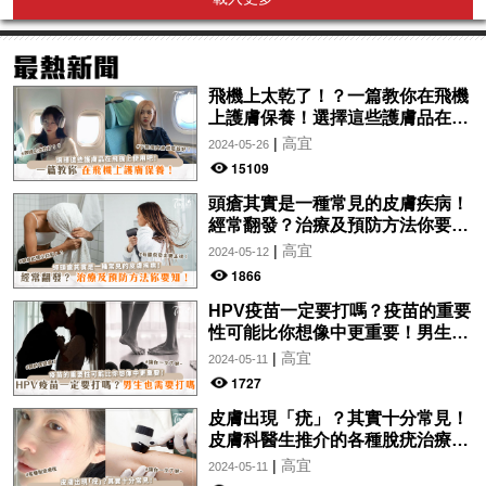
飛機上太乾了！？一篇教你在飛機
上護膚保養！選擇這些護膚品在飛
機上使用吧！
|
高宜
2024-05-26
15109
頭瘡其實是一種常見的皮膚疾病！
經常翻發？治療及預防方法你要
知！
|
高宜
2024-05-12
1866
HPV疫苗一定要打嗎？疫苗的重要
性可能比你想像中更重要！男生也
需要打嗎？
|
高宜
2024-05-11
1727
皮膚出現「疣」？其實十分常見！
皮膚科醫生推介的各種脫疣治療方
法分析！讓你一文了解~
|
高宜
2024-05-11