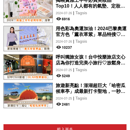
揭曉寶雅上半年必買美妝品
Top10！人人都有的氣墊、定妝噴
霧、保養品～幫你找到最值得入手
|
Tagsis
2024-07-26
的好物♡
6916
用色彩為奧運加油！2024巴黎奧運
官方色「薰衣草紫」單品特搜♡讓
你從頭到腳、隨時充滿奧運氛圍～
|
Tagsis
2024-07-26
10237
呼叫獨旅女孩！台中悅樂旅店文心
店為你打造完美小旅行♡放鬆身心
的絕美住宿！交通便利、設計時
|
Tagsis
2024-07-25
尚，拍美照so easy～
5249
旅遊新亮點！澎湖超巨大「哈密瓜
候車亭」成最新打卡聖地，一秒走
入童話故事中♡
|
Tagsis
2024-07-25
2481
載入更多