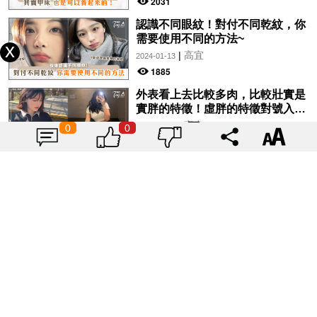
2031
認識不同眼紋！對付不同乾紋，你
需要使用不同的方法~
|
高宜
2024-01-13
1885
外表看上去比較多肉，比較壯實是
實胖的特徵！虛胖的特徵對號入
座！
|
高宜
2024-01-12
0
0
1977
家裡有這些東西！其實都在偷偷傷
害你的健康~快來檢查自己有沒有
犯吧！
|
高宜
2023-10-22
2103
生理期來了就該多吃這些食物！吃
這4種食物和經痛說再見~
|
高宜
2023-08-20
1901