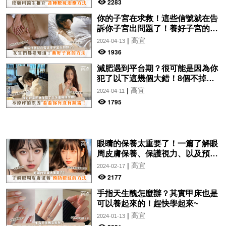
2283
你的子宮在求救！這些信號就在告
訴你子宮出問題了！養好子宮的方
法，女生們都要知道！
|
高宜
2024-04-13
1936
減肥遇到平台期？很可能是因為你
犯了以下這幾個大錯！8個不掉秤
的原因，看看你有沒有踩雷！
|
高宜
2024-04-11
1795
眼睛的保養太重要了！一篇了解眼
周皮膚保養、保護視力、以及預防
眼紋的方法~
|
高宜
2024-02-17
2177
手指天生醜怎麼辦？其實甲床也是
可以養起來的！趕快學起來~
|
高宜
2024-01-13