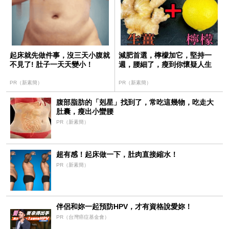
起床就先做件事，沒三天小腹就
減肥首選，檸檬加它，堅持一
不見了! 肚子一天天變小！
週，腰細了，瘦到你懷疑人生
PR（新素簡）
PR（新素簡）
腹部脂肪的「剋星」找到了，常吃這幾物，吃走大
肚囊，瘦出小蠻腰
PR（新素簡）
超有感！起床做一下，肚肉直接縮水！
PR（新素簡）
伴侶和妳一起預防HPV，才有資格說愛妳！
PR（台灣癌症基金會）