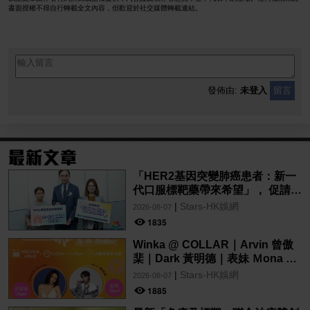
書面授權不得自行轉載全文內容，但歡迎於社交媒體轉載連結。
發佈由:
未登入
留言
「HER2基因突變肺癌患者：新一
代口服標靶藥帶來希望」， 促請政
府加快納入藥物名冊，助患者及早
|
Stars-HK娛網
2026-08-07
受惠
1835
Winka @ COLLAR｜Arvin 曾傲
棐｜Dark 黃明德｜表妹 Ｍona 8
月29日起登陸L5維港空中花園 |
|
Stars-HK娛網
2026-08-07
wwwtc mall 首度呈獻「Music
1885
Wave By The Harbo