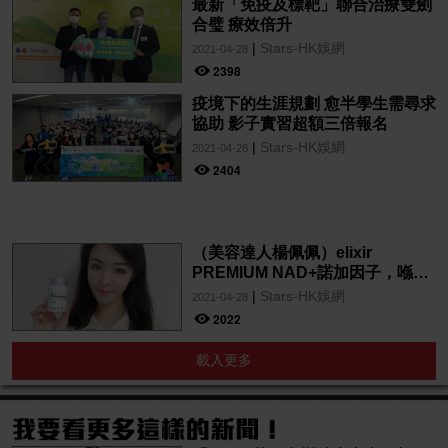
最新「免疫及標靶」聯合治療雙劍
合璧 療效倍升
|
Stars-HK娛網
2021-04-28
2398
疫境下的生涯規劃 愈半學生需尋求
協助 影子實習超額三倍報名
|
Stars-HK娛網
2021-04-28
2404
（美容達人楊佩佩）elixir
PREMIUM NAD+諾加因子，喺一
種全面性嘅抗衰老產品！
|
Stars-HK娛網
2021-04-28
2022
載入更多