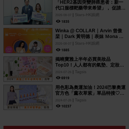
「HER2基因突變肺癌患者：新一
代口服標靶藥帶來希望」， 促請政
府加快納入藥物名冊，助患者及早
|
Stars-HK娛網
2026-08-07
受惠
1835
Winka @ COLLAR｜Arvin 曾傲
棐｜Dark 黃明德｜表妹 Ｍona 8
月29日起登陸L5維港空中花園 |
|
Stars-HK娛網
2026-08-07
wwwtc mall 首度呈獻「Music
1885
Wave By The Harbo
揭曉寶雅上半年必買美妝品
Top10！人人都有的氣墊、定妝噴
霧、保養品～幫你找到最值得入手
|
Tagsis
2024-07-26
的好物♡
6919
用色彩為奧運加油！2024巴黎奧運
官方色「薰衣草紫」單品特搜♡讓
你從頭到腳、隨時充滿奧運氛圍～
|
Tagsis
2024-07-26
10237