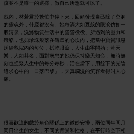
孩並不是唯一的選擇，做自己所想就可以了。
戲內，林若君於繁忙中停下來，回頭發現自己除了空洞
的靈魂外，什麼都沒有。她每滴大如豆般的眼涙仿如一
股清泉，洗滌物質生活中的營營役役、所遇到的壓力和
殘酷，也如珍珠般落在觀眾的心坎內，把當中寶貴訊息
送給戲院內的每位，拭乾眼淚，人生由零開始；黃天
樂，人如其名，面對病患的她仍保持樂天知命，無時無
刻也捉緊人生中的每分每秒，活在當下，用餘下的光陰
追求心中的「日落巴黎」，天真爛漫的笑容看得叫人心
痛。
很喜歡這齣戲於角色關係上的微妙安排，兩位同年同月
同日出生的女生，不同的背景和性格，在平行時空下相