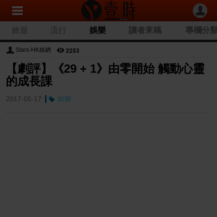
旅遊
流行
娛樂
讀者來稿
專欄分
2253
Stars-HK娛網
【劇評】《29 + 1》由零開始 觸動心靈
的成長課
2017-05-17
娛樂