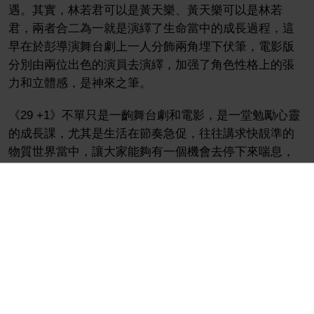
遇。其實，林若君可以是黃天樂、黃天樂可以是林若
君，兩者合二為一就是演繹了生命當中的成長過程，這
早在於彭導演舞台劇上一人分飾兩角埋下伏筆，電影版
分別由兩位出色的演員去演繹，加强了角色性格上的張
力和立體感，是神來之筆。
《29 +1》不單只是一齣舞台劇和電影，是一堂勉勵心靈
的成長課，尤其是生活在節奏急促，往往講求快靚準的
物質世界當中，讓大家能夠有一個機會去停下來喘息，
重新思考人生，從而更加認清所追求的事情。
但願自己同樣有著林若君對生活併勁的同時，也不忘黃
天樂的簡單快樂原點、永遠保持赤子之心，並銘記「人
生每個階段都是由零開始」。