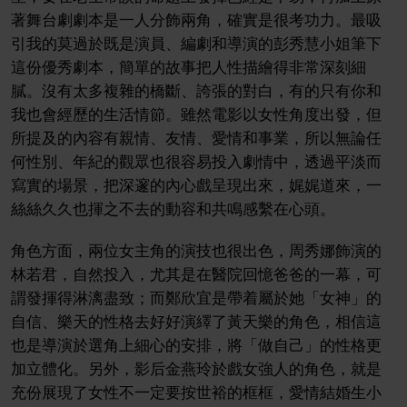
著舞台劇劇本是一人分飾兩角，確實是很考功力。最吸
引我的莫過於既是演員、編劇和導演的彭秀慧小姐筆下
這份優秀劇本，簡單的故事把人性描繪得非常深刻細
膩。沒有太多複雜的橋斷、誇張的對白，有的只有你和
我也會經歷的生活情節。雖然電影以女性角度出發，但
所提及的內容有親情、友情、愛情和事業，所以無論任
何性別、年紀的觀眾也很容易投入劇情中，透過平淡而
寫實的場景，把深邃的內心戲呈現出來，娓娓道來，一
絲絲久久也揮之不去的動容和共鳴感繫在心頭。
角色方面，兩位女主角的演技也很出色，周秀娜飾演的
林若君，自然投入，尤其是在醫院回憶爸爸的一幕，可
謂發揮得淋漓盡致；而鄭欣宜是帶着屬於她「女神」的
自信、樂天的性格去好好演繹了黃天樂的角色，相信這
也是導演於選角上細心的安排，將「做自己」的性格更
加立體化。另外，影后金燕玲於戲女強人的角色，就是
充份展現了女性不一定要按世裕的框框，愛情結婚生小