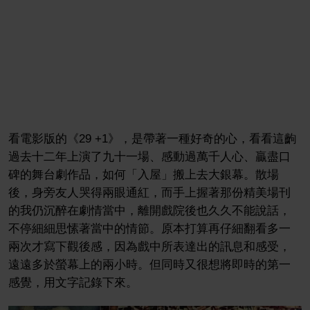
看電影版的《29 +1》，是帶著一種好奇的心，看看這齣
過去十二年上演了九十一場、感動過萬千人心、贏盡口
碑的舞台劇作品，如何「入屋」搬上去大銀幕。散場
後，身旁友人哭得兩眼通紅，而手上握著那份精美場刊
的我仍沉醉在劇情當中，離開戲院後也久久不能說話，
不停細細思愫著當中的情節。原本打算再仔細翻看多一
兩次才寫下觀後感，因為戲中所表達出的訊息和感受，
遠遠多於螢幕上的兩小時。但同時又很想將即時的第一
感覺，用文字記錄下來。