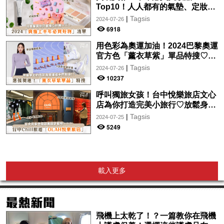
Top10！人人都有的氣墊、定妝噴
霧、保養品～幫你找到最值得入手
|
Tagsis
2024-07-26
的好物♡
6918
用色彩為奧運加油！2024巴黎奧運
官方色「薰衣草紫」單品特搜♡讓
你從頭到腳、隨時充滿奧運氛圍～
|
Tagsis
2024-07-26
10237
呼叫獨旅女孩！台中悅樂旅店文心
店為你打造完美小旅行♡放鬆身心
的絕美住宿！交通便利、設計時
|
Tagsis
2024-07-25
尚，拍美照so easy～
5249
載入更多
飛機上太乾了！？一篇教你在飛機