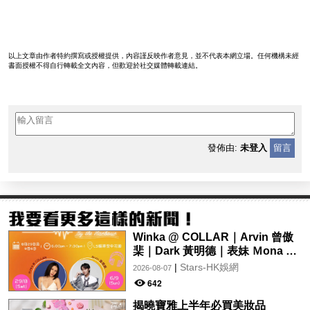
以上文章由作者特約撰寫或授權提供，內容謹反映作者意見，並不代表本網立場。任何機構未經
書面授權不得自行轉載全文內容，但歡迎於社交媒體轉載連結。
發佈由:
未登入
留言
Winka @ COLLAR｜Arvin 曾傲
棐｜Dark 黃明德｜表妹 Ｍona 8
月29日起登陸L5維港空中花園 |
|
Stars-HK娛網
2026-08-07
wwwtc mall 首度呈獻「Music
642
Wave By The Harbo
揭曉寶雅上半年必買美妝品