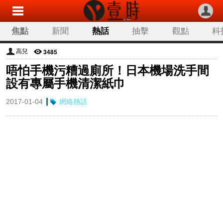
焦點
新聞
熱話
抽擊
觀點
科
3485
高兒
唔怕手機污糟過廁所！日本機場洗手間
設有專屬手機清潔紙巾
2017-01-04
網絡熱話