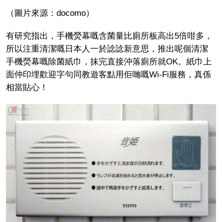
（圖片來源：docomo）
有研究指出，手機熒幕嘅含菌量比廁所板高出5倍咁多，
所以注重清潔嘅日本人一於諗諗新意思，推出呢個清潔
手機熒幕嘅除菌紙巾，抹完直接沖落廁所就OK。紙巾上
面仲印埋歡迎字句同教遊客點用佢哋嘅Wi-Fi服務，真係
相當貼心！