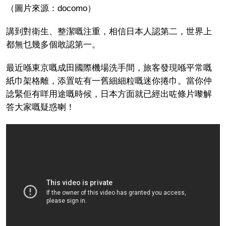
（圖片來源：docomo）
講到對衛生、整潔嘅注重，相信日本人認第二，世界上
都無乜幾多個敢認第一。
最近喺東京嘅成田國際機場洗手間，旅客發現喺平常嘅
紙巾架格離，添置咗有一舊細細粒嘅迷你捲巾。當你仲
諗緊佢有咩用途嘅時候，日本方面就已經出咗條片嚟解
答大家嘅疑惑喇！