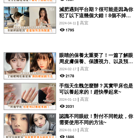
減肥遇到平台期？很可能是因為你
犯了以下這幾個大錯！8個不掉秤
的原因，看看你有沒有踩雷！
|
高宜
2024-04-11
1795
眼睛的保養太重要了！一篇了解眼
周皮膚保養、保護視力、以及預防
眼紋的方法~
|
高宜
2024-02-17
2178
手指天生醜怎麼辦？其實甲床也是
可以養起來的！趕快學起來~
|
高宜
2024-01-13
2031
認識不同眼紋！對付不同乾紋，你
需要使用不同的方法~
|
高宜
2024-01-13
1886