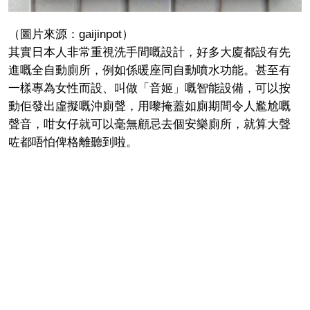
（圖片來源：gaijinpot）
其實日本人非常重視洗手間嘅設計，好多大廈都設有先
進嘅全自動廁所，例如係暖座同自動噴水功能。甚至有
一樣專為女性而設、叫做「音姬」嘅智能設備，可以按
動佢發出虛擬嘅沖廁聲，用嚟掩蓋如廁期間令人尷尬嘅
聲音，咁女仔就可以毫無顧忌去個安樂廁所，就算大聲
咗都唔怕俾格離聽到啦。