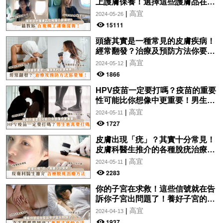
上護膚保養！選擇這些護膚品在飛
機上使用吧！
|
高宜
2024-05-26
15111
頭瘡其實是一種常見的皮膚疾病！
經常翻發？治療及預防方法你要
知！
|
高宜
2024-05-12
1866
HPV疫苗一定要打嗎？疫苗的重要
性可能比你想像中更重要！男生也
需要打嗎？
|
高宜
2024-05-11
1727
皮膚出現「疣」？其實十分常見！
皮膚科醫生推介的各種脫疣治療方
法分析！讓你一文了解~
|
高宜
2024-05-11
2283
你的子宮在求救！這些信號就在告
訴你子宮出問題了！養好子宮的方
法，女生們都要知道！
|
高宜
2024-04-13
1937