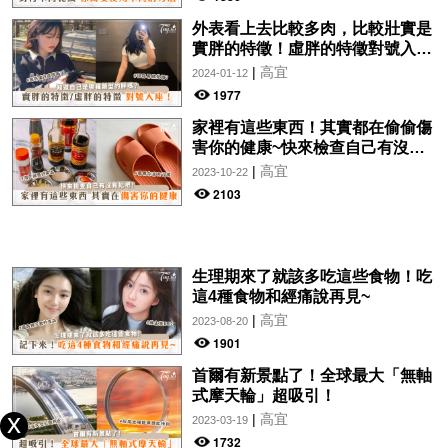
外表看上去比較多肉，比較壯實是
實胖的特徵！虛胖的特徵對號入
座！
|
高宜
2024-01-12
1977
家裡有這些東西！其實都在偷偷傷
害你的健康~快來檢查自己有沒有
犯吧！
|
高宜
2023-10-22
2103
生理期來了就該多吃這些食物！吃
這4種食物和經痛說再見~
|
高宜
2023-08-20
1901
首爾有新景點了！全球最大「無軸
式摩天輪」超吸引！
|
高宜
2023-03-19
1732