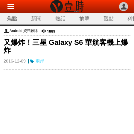
焦點
新聞
熱話
抽擊
觀點
科
1889
Android 資訊雜誌
又爆炸！三星 Galaxy S6 華航客機上爆
炸
2016-12-09
兩岸