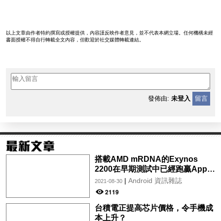
以上文章由作者特約撰寫或授權提供，內容謹反映作者意見，並不代表本網立場。任何機構未經
書面授權不得自行轉載全文內容，但歡迎於社交媒體轉載連結。
發佈由:
未登入
留言
搭載AMD mRDNA的Exynos
2200在早期測試中已經跑贏Apple
A14 Bionic
|
Android 資訊雜誌
2021-08-30
2119
台積電正提高芯片價格，令手機成
本上升？