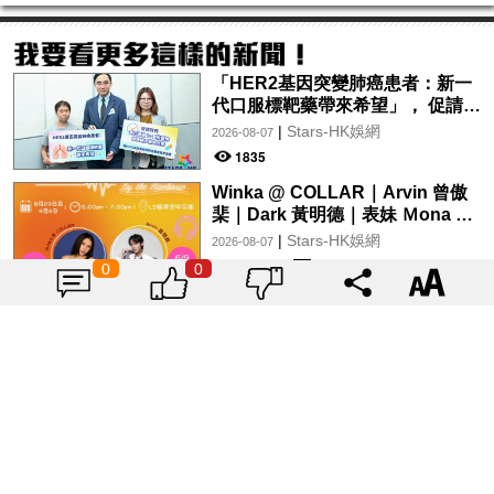
「HER2基因突變肺癌患者：新一
代口服標靶藥帶來希望」， 促請政
府加快納入藥物名冊，助患者及早
|
Stars-HK娛網
2026-08-07
受惠
1835
Winka @ COLLAR｜Arvin 曾傲
棐｜Dark 黃明德｜表妹 Ｍona 8
月29日起登陸L5維港空中花園 |
|
Stars-HK娛網
2026-08-07
wwwtc mall 首度呈獻「Music
1883
0
0
Wave By The Harbo
揭曉寶雅上半年必買美妝品
Top10！人人都有的氣墊、定妝噴
霧、保養品～幫你找到最值得入手
|
Tagsis
2024-07-26
的好物♡
6919
用色彩為奧運加油！2024巴黎奧運
官方色「薰衣草紫」單品特搜♡讓
你從頭到腳、隨時充滿奧運氛圍～
|
Tagsis
2024-07-26
10237