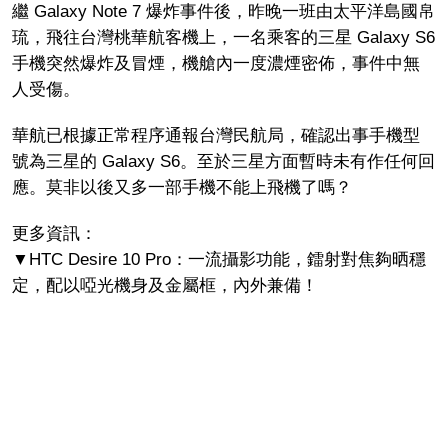
繼 Galaxy Note 7 爆炸事件後，昨晚一班由太平洋島國帛
琉，飛往台灣桃華航客機上，一名乘客的三星 Galaxy S6
手機突然爆炸及冒煙，機艙內一度濃煙密佈，事件中無
人受傷。
華航已根據正常程序通報台灣民航局，確認出事手機型
號為三星的 Galaxy S6。至於三星方面暫時未有作任何回
應。莫非以後又多一部手機不能上飛機了嗎？
更多資訊：
▼HTC Desire 10 Pro：一流攝影功能，鐳射對焦夠晒穩
定，配以啞光機身及金屬框，內外兼備！