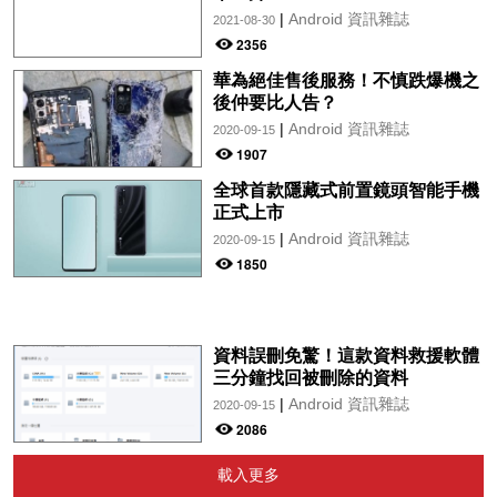
|
Android 資訊雜誌
2021-08-30
2356
華為絕佳售後服務！不慎跌爆機之
後仲要比人告？
|
Android 資訊雜誌
2020-09-15
1907
全球首款隱藏式前置鏡頭智能手機
正式上市
|
Android 資訊雜誌
2020-09-15
1850
資料誤刪免驚！這款資料救援軟體
三分鐘找回被刪除的資料
|
Android 資訊雜誌
2020-09-15
2086
載入更多