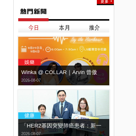
Winka @ COLLAR｜Arvin 曾傲棐｜Dark 黃明德｜表妹 Ｍona 8月29日起登陸L5維港空中花園 | wwwtc mall 首度呈獻「Music Wave By The Harbo
2026-08-07
「HER2基因突變肺癌患者：新一代口服標靶藥帶來希望」， 促請政府加快納入藥物名冊，助患者及早受惠
2026-08-07