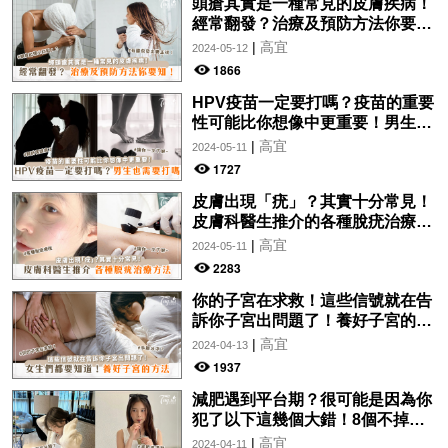
頭瘡其實是一種常見的皮膚疾病！
經常翻發？治療及預防方法你要
知！
|
高宜
2024-05-12
1866
HPV疫苗一定要打嗎？疫苗的重要
性可能比你想像中更重要！男生也
需要打嗎？
|
高宜
2024-05-11
1727
皮膚出現「疣」？其實十分常見！
皮膚科醫生推介的各種脫疣治療方
法分析！讓你一文了解~
|
高宜
2024-05-11
2283
你的子宮在求救！這些信號就在告
訴你子宮出問題了！養好子宮的方
法，女生們都要知道！
|
高宜
2024-04-13
1937
減肥遇到平台期？很可能是因為你
犯了以下這幾個大錯！8個不掉秤
的原因，看看你有沒有踩雷！
|
高宜
2024-04-11