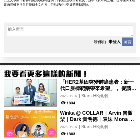
以上文章由作者特約撰寫或授權提供，內容謹反映作者意見，並不代表本網立場。任何機構未經
書面授權不得自行轉載全文內容，但歡迎於社交媒體轉載連結。
發佈由:
未登入
留言
「HER2基因突變肺癌患者：新一
代口服標靶藥帶來希望」， 促請政
府加快納入藥物名冊，助患者及早
|
Stars-HK娛網
2026-08-07
受惠
1834
Winka @ COLLAR｜Arvin 曾傲
棐｜Dark 黃明德｜表妹 Ｍona 8
月29日起登陸L5維港空中花園 |
|
Stars-HK娛網
2026-08-07
wwwtc mall 首度呈獻「Music
1883
Wave By The Harbo