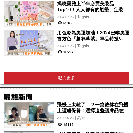
揭曉寶雅上半年必買美妝品
Top10！人人都有的氣墊、定妝噴
霧、保養品～幫你找到最值得入手
|
Tagsis
2024-07-26
的好物♡
6918
用色彩為奧運加油！2024巴黎奧運
官方色「薰衣草紫」單品特搜♡讓
你從頭到腳、隨時充滿奧運氛圍～
|
Tagsis
2024-07-26
10237
載入更多
飛機上太乾了！？一篇教你在飛機
上護膚保養！選擇這些護膚品在飛
機上使用吧！
|
高宜
2024-05-26
15112