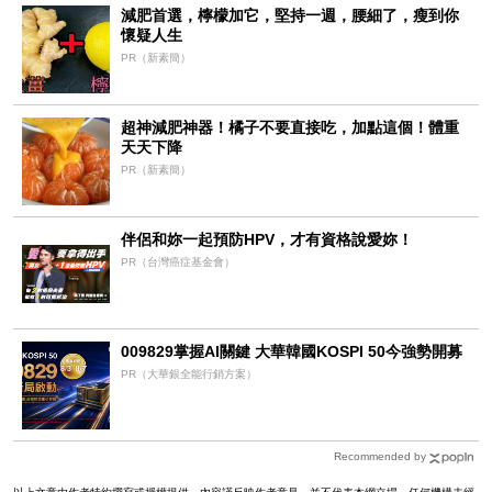
減肥首選，檸檬加它，堅持一週，腰細了，瘦到你
懷疑人生
PR（新素簡）
超神減肥神器！橘子不要直接吃，加點這個！體重
天天下降
PR（新素簡）
伴侶和妳一起預防HPV，才有資格說愛妳！
PR（台灣癌症基金會）
009829掌握AI關鍵 大華韓國KOSPI 50今強勢開募
PR（大華銀全能行銷方案）
Recommended by