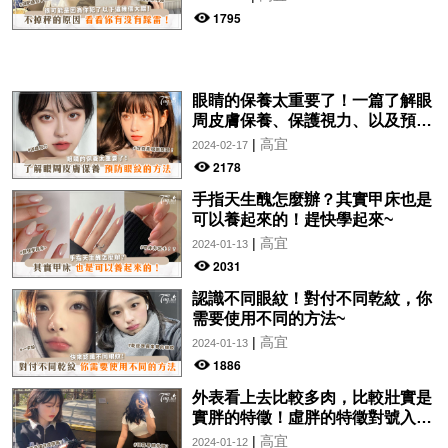
1795
眼睛的保養太重要了！一篇了解眼
周皮膚保養、保護視力、以及預防
眼紋的方法~
|
高宜
2024-02-17
2178
手指天生醜怎麼辦？其實甲床也是
可以養起來的！趕快學起來~
|
高宜
2024-01-13
2031
認識不同眼紋！對付不同乾紋，你
需要使用不同的方法~
|
高宜
2024-01-13
1886
外表看上去比較多肉，比較壯實是
實胖的特徵！虛胖的特徵對號入
座！
|
高宜
2024-01-12