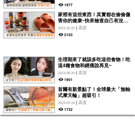
1977
家裡有這些東西！其實都在偷偷傷
害你的健康~快來檢查自己有沒有
犯吧！
|
高宜
2023-10-22
2103
生理期來了就該多吃這些食物！吃
這4種食物和經痛說再見~
|
高宜
2023-08-20
1901
首爾有新景點了！全球最大「無軸
式摩天輪」超吸引！
|
高宜
2023-03-19
1732