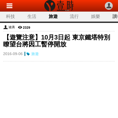
科技
生活
旅遊
流行
娛樂
讀
2329
迪滴
【遊覽注意】10月3日起 東京鐵塔特別
瞭望台將因工暫停開放
2016-09-06
旅遊