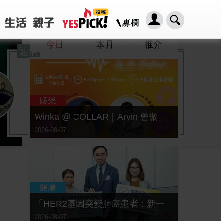
迪滴
Winka @ COLLAR｜Arvin 曾傲棐｜Dark 黃明德｜表妹 Ｍona 8月29日起登陸L5維港空中花園 | wwwtc mall 首度呈獻「Music Wave By The Harbo
2026-08-07
「HER2基因突變肺癌患者：新一代口服標靶藥帶來希望」， 促請政府加快納入藥物名冊，助患者及早受惠
2026-08-07