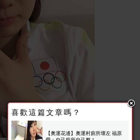
喜歡這篇文章嗎？
【奧運花邊】奧運村廁所壞左 福原
愛：自己廁所自己整！