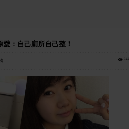
原愛：自己廁所自己整！
24
滴