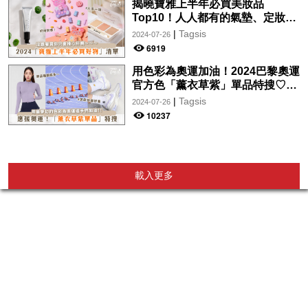
揭曉寶雅上半年必買美妝品
Top10！人人都有的氣墊、定妝噴
霧、保養品～幫你找到最值得入手
|
Tagsis
2024-07-26
的好物♡
6919
用色彩為奧運加油！2024巴黎奧運
官方色「薰衣草紫」單品特搜♡讓
你從頭到腳、隨時充滿奧運氛圍～
|
Tagsis
2024-07-26
10237
載入更多