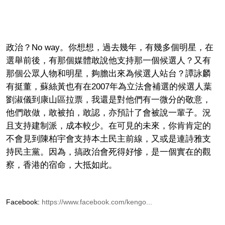
政治？
No way
。你想想，過去幾年，有幾多個明星，在
選舉前後，有那個媒體敢說他支持那一個候選人？又有
那個公眾人物和明星，夠膽出來為候選人站台？譚詠麟
有挺董，蘇絲黃也有在
2007
年為立法會補選的候選人葉
劉淑儀到康山區拉票，我還是對他們有一微分的敬意，
他們敢做，敢被拍，敢認，亦預計了會被說一輩子。況
且支持建制派，成本較少。在可見的未來，你肯肯定的
不會見到陳柏宇會支持本土民主前線，又或是連詩雅支
持民主黨。因為，搞政治會死得好慘，是一個實在的觀
察，香港的宿命，大抵如此。
Facebook:
https://www.facebook.com/kengo...