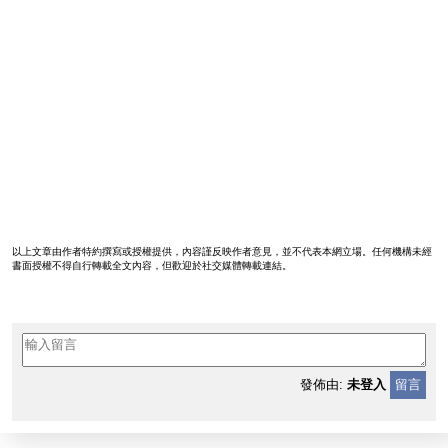
以上文章由作者特約撰寫或授權提供，內容謹反映作者意見，並不代表本網立場。任何機構未經
書面授權不得自行轉載全文內容，但歡迎於社交媒體轉載連結。
發佈由:
未登入
留言