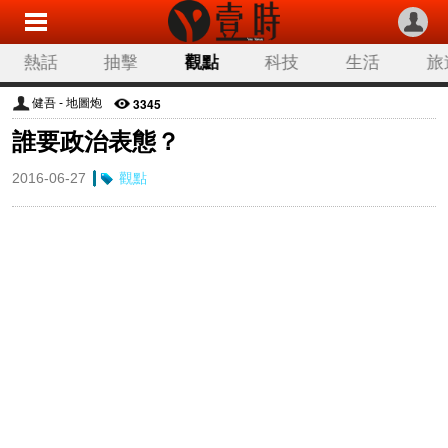
熱話
抽擊
觀點
科技
生活
旅
3345
健吾 - 地圖炮
誰要政治表態？
2016-06-27
觀點