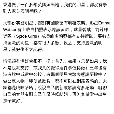
香港做了一百多年英國殖民地，我們的明星，都沒有學
到人家英國明星呢？
大部份英國明星，都對英國脫留有明確表態。影星
Emma
Watson
有上載自拍照表示應該留歐，球星碧咸，前辣妹
樂隊（
Spice Girls
）成員維多莉亞都有支持留歐。要數支
持留歐的明星，都有很大多數。反之，支持脫歐的明
星，就好像不太記得。
情況很香港好像很不一樣：首先，如果（只是如果，我
不是說我支持，或我真的覺得這件事值得做）三年後香
港有脫中或留中公投，有那個明星會敢表態說要脫中？
做公眾人物，即使被欺負，都不可以在網路表態的。大
家都是嘻嘻哈哈，說說自己的新歌歌詞有多感動，聊聊
自己的女朋友跟自己什麼時候結婚，再無套做愛中出生
孩子就好。