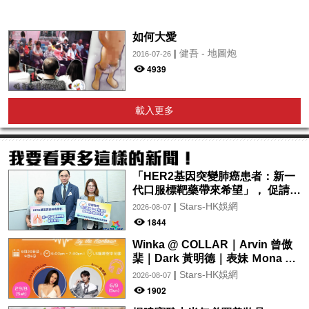
如何大愛
|
健吾 - 地圖炮
2016-07-26
4939
載入更多
「HER2基因突變肺癌患者：新一
代口服標靶藥帶來希望」， 促請政
府加快納入藥物名冊，助患者及早
|
Stars-HK娛網
2026-08-07
受惠
1844
Winka @ COLLAR｜Arvin 曾傲
棐｜Dark 黃明德｜表妹 Ｍona 8
月29日起登陸L5維港空中花園 |
|
Stars-HK娛網
2026-08-07
wwwtc mall 首度呈獻「Music
1902
Wave By The Harbo