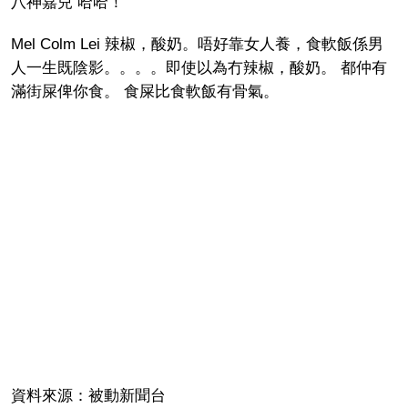
八神嘉兒 哈哈！
Mel Colm Lei 辣椒，酸奶。唔好靠女人養，食軟飯係男
人一生既陰影。。。。即使以為冇辣椒，酸奶。 都仲有
滿街屎俾你食。 食屎比食軟飯有骨氣。
資料來源：被動新聞台