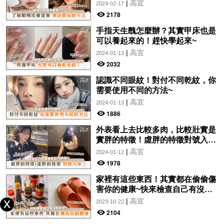
眼紋的方法~
|
高宜
2024-02-17
2178
手指天生醜怎麼辦？其實甲床也是
可以養起來的！趕快學起來~
|
高宜
2024-01-13
2032
認識不同眼紋！對付不同乾紋，你
需要使用不同的方法~
|
高宜
2024-01-13
1886
外表看上去比較多肉，比較壯實是
實胖的特徵！虛胖的特徵對號入
座！
|
高宜
2024-01-12
1978
家裡有這些東西！其實都在偷偷傷
害你的健康~快來檢查自己有沒有
犯吧！
|
高宜
2023-10-22
2104