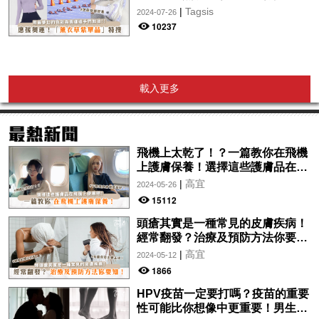
你從頭到腳、隨時充滿奧運氛圍～
|
Tagsis
2024-07-26
10237
載入更多
飛機上太乾了！？一篇教你在飛機
上護膚保養！選擇這些護膚品在飛
機上使用吧！
|
高宜
2024-05-26
15112
頭瘡其實是一種常見的皮膚疾病！
經常翻發？治療及預防方法你要
知！
|
高宜
2024-05-12
1866
HPV疫苗一定要打嗎？疫苗的重要
性可能比你想像中更重要！男生也