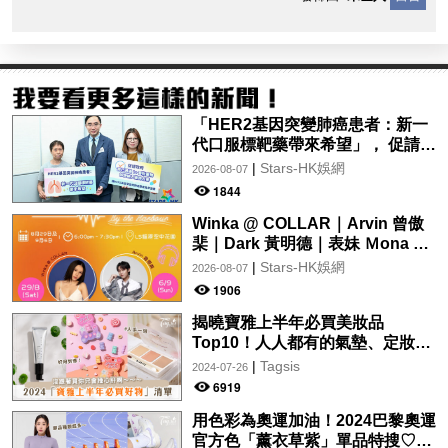
「HER2基因突變肺癌患者：新一
代口服標靶藥帶來希望」， 促請政
府加快納入藥物名冊，助患者及早
|
Stars-HK娛網
2026-08-07
受惠
1844
Winka @ COLLAR｜Arvin 曾傲
棐｜Dark 黃明德｜表妹 Ｍona 8
月29日起登陸L5維港空中花園 |
|
Stars-HK娛網
2026-08-07
wwwtc mall 首度呈獻「Music
1906
Wave By The Harbo
揭曉寶雅上半年必買美妝品
Top10！人人都有的氣墊、定妝噴
霧、保養品～幫你找到最值得入手
|
Tagsis
2024-07-26
的好物♡
6919
用色彩為奧運加油！2024巴黎奧運
官方色「薰衣草紫」單品特搜♡讓