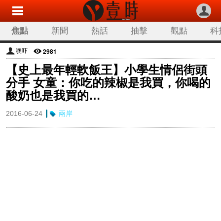
焦點
新聞
熱話
抽擊
觀點
科
2981
噢吓
【史上最年輕軟飯王】小學生情侶街頭
分手 女童：你吃的辣椒是我買，你喝的
酸奶也是我買的…
2016-06-24
兩岸