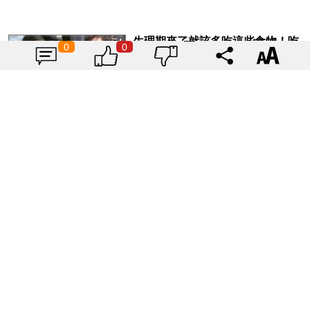
生理期來了就該多吃這些食物！吃
0
0
這4種食物和經痛說再見~
|
高宜
2023-08-20
1901
首爾有新景點了！全球最大「無軸
式摩天輪」超吸引！
|
高宜
2023-03-19
1733