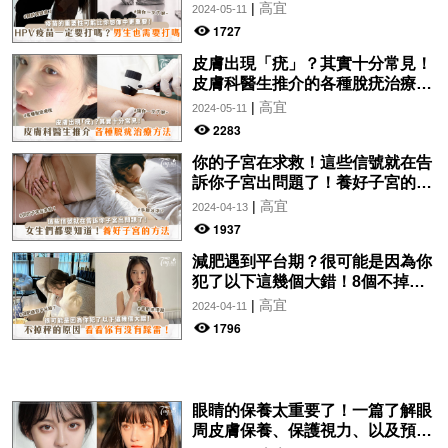
需要打嗎？
|
高宜
2024-05-11
1727
皮膚出現「疣」？其實十分常見！
皮膚科醫生推介的各種脫疣治療方
法分析！讓你一文了解~
|
高宜
2024-05-11
2283
你的子宮在求救！這些信號就在告
訴你子宮出問題了！養好子宮的方
法，女生們都要知道！
|
高宜
2024-04-13
1937
減肥遇到平台期？很可能是因為你
犯了以下這幾個大錯！8個不掉秤
的原因，看看你有沒有踩雷！
|
高宜
2024-04-11
1796
眼睛的保養太重要了！一篇了解眼
周皮膚保養、保護視力、以及預防