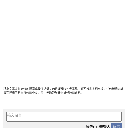
以上文章由作者特約撰寫或授權提供，內容謹反映作者意見，並不代表本網立場。任何機構未經
書面授權不得自行轉載全文內容，但歡迎於社交媒體轉載連結。
發佈由:
未登入
留言