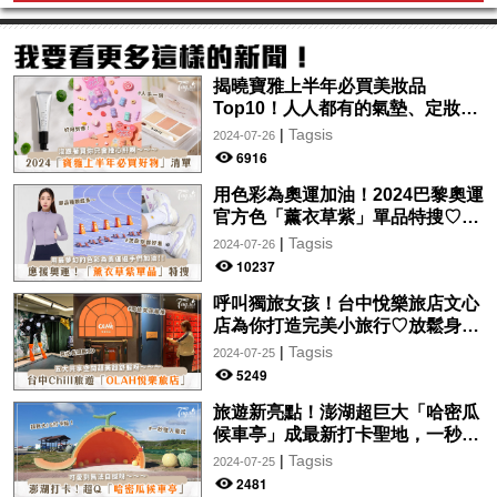
揭曉寶雅上半年必買美妝品
Top10！人人都有的氣墊、定妝噴
霧、保養品～幫你找到最值得入手
|
Tagsis
2024-07-26
的好物♡
6916
用色彩為奧運加油！2024巴黎奧運
官方色「薰衣草紫」單品特搜♡讓
你從頭到腳、隨時充滿奧運氛圍～
|
Tagsis
2024-07-26
10237
呼叫獨旅女孩！台中悅樂旅店文心
店為你打造完美小旅行♡放鬆身心
的絕美住宿！交通便利、設計時
|
Tagsis
2024-07-25
尚，拍美照so easy～
5249
旅遊新亮點！澎湖超巨大「哈密瓜
候車亭」成最新打卡聖地，一秒走
入童話故事中♡
|
Tagsis
2024-07-25
2481