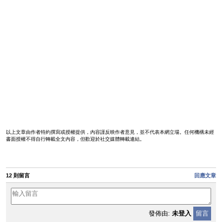
以上文章由作者特約撰寫或授權提供，內容謹反映作者意見，並不代表本網立場。任何機構未經
書面授權不得自行轉載全文內容，但歡迎於社交媒體轉載連結。
12 則留言
回應文章
發佈由:
未登入
留言