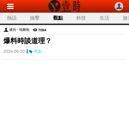
熱話
抽擊
觀點
科技
生活
旅
7094
健吾 - 地圖炮
爆料時談道理？
2016-06-20
觀點