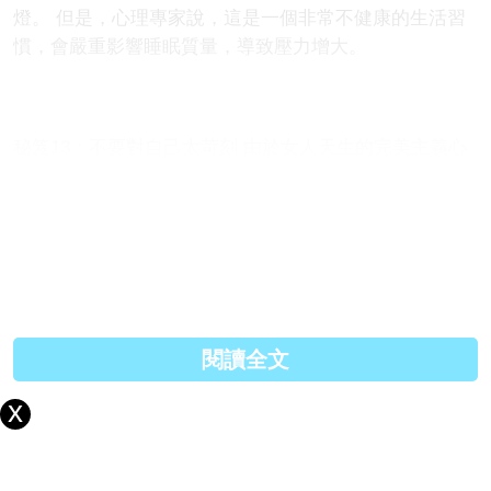
燈。 但是，心理專家說，這是一個非常不健康的生活習
慣，會嚴重影響睡眠質量，導致壓力增大。
秘笈13：不要對自己太苛刻 由於女人天生的完美主義心
理，所以在不知不覺中就容易對自己特別苛刻。 比如，
你正在減肥，卻忍不住在下午茶的時候吃了一大塊芝士
蛋糕，於是你就開始自責。其實，你完全沒必要因為這
一次小小的放縱就備感壓力，只要你第二天能繼續瘦身
飲食，你的減肥計劃就沒有失敗，你就不用感到沮喪。
閱讀全文
秘笈14：設定“浪費時間” 將每天晚餐後的一段時間設定
為“浪費時間”，做你任何想做的事，或者也可以什麼都不
做，將這段時間充分“浪費”掉。