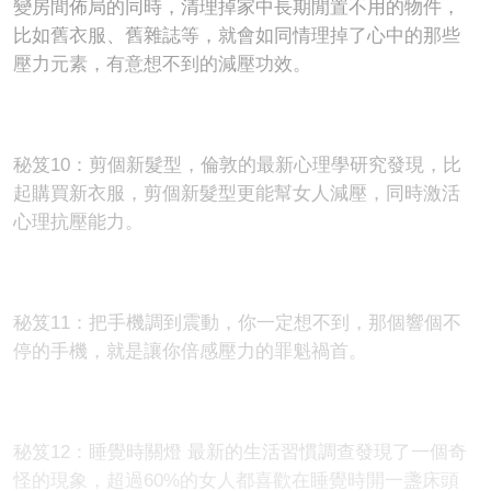
變房間佈局的同時，清理掉家中長期閒置不用的物件，
比如舊衣服、舊雜誌等，就會如同情理掉了心中的那些
壓力元素，有意想不到的減壓功效。
秘笈10：剪個新髮型，倫敦的最新心理學研究發現，比
起購買新衣服，剪個新髮型更能幫女人減壓，同時激活
心理抗壓能力。
秘笈11：把手機調到震動，你一定想不到，那個響個不
停的手機，就是讓你倍感壓力的罪魁禍首。
秘笈12：睡覺時關燈 最新的生活習慣調查發現了一個奇
怪的現象，超過60%的女人都喜歡在睡覺時開一盞床頭