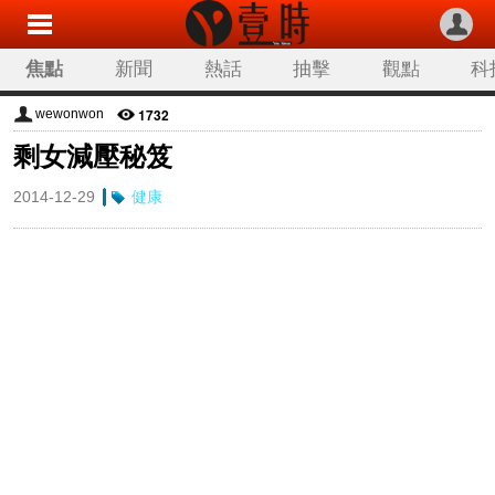
焦點
新聞
熱話
抽擊
觀點
科
1732
wewonwon
剩女減壓秘笈
2014-12-29
健康