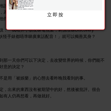
地說不再看電視嗎？還是看著你的父母被大台模塑了思考
，為什麼要拉布阻發展的時候，你看著他，仿佛像跟外星
立即按
他們用平版電腦看健吾的面書？
「我唔畀小朋友睇電視架，剩係准睇Discovery
uilder架咋。妖怪手錶都唔準睇廣東話配音！」就可以獨善其身？
到那一天你們可以下決定，去改變世界的時候，你們能不
好意的決定？
不是用「被娛樂」的心態去看昨晚我看到的事。
定，出來的東西沒有被期望中的好，然後被批評。很合
如有人仍再想看，再做就好。