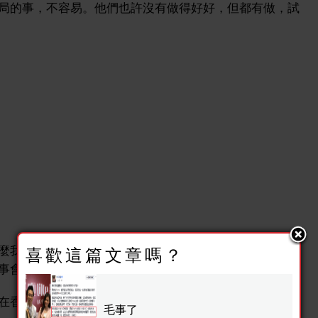
局的事，不容易。他們也許沒有做得好好，但都有做，試
麼我們要看電視？不看電視會不會死？不看大台不能和那
喜歡這篇文章嗎？
事會不會死？
在香港，你也許都會經歷過。
毛事了