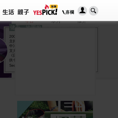
健吾 - 地圖炮
2007年加入商業電台時事評論節目《光明頂》出任
主持，現時在商業電台881主持皇牌節目《人民大道
中》，以及903的《903國民教育》。2008年起於中
文大學日本研究學系擔任講師，2016年1月起，成為
《日本集合Japhub.com》的「餐廳經理」，每日提
供十篇關於日本的精選好文章。著有《HK Sex
Secrets》、《來身要做日本人》、《新‧日本人論２
－－關於幸福的剪影》、《日本亂象》、《熱吻背
後》等。文章專欄見於熱新聞、日本集合、新假
期、新Monday、明報、日經新聞網等各大報章雜誌
網站。