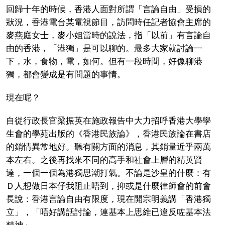
回歸十年的時候，香港人面對所謂「言論自由」受損的
狀況，香港電台某電視節目，訪問時任記者協會主席的
麥燕庭女士，麥小姐當時的說法，指「以前」有言論自
由的香港，「港獨」是可以聊的。最多大家就討論一
下，水，食物，電，如何。但有一段時間，好像聊港
獨，都會變成是有問題的事情。
現在呢？
自從行政長官梁振英在施政報告中大力招呼香港大學學
生會的學苑出版的《香港民族論》，香港民族論在書店
的銷情異常地好。聽有關方面的消息，其銷量近乎兩萬
本左右。之後再找來不同的高手和社會上層的精英賢
達，一個一個為港獨思潮打氣。不論是沙皇的什麼：有
Ｄ人想做日本仔我阻止唔到，抑或是什麼律師會的前會
長說：香港言論自由有限度，現在開宗明義講「香港獨
立」，「唔好講話討論，連基本上思維已違反咗基本法