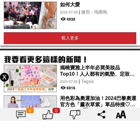
如何大愛
|
健吾 - 地圖炮
2016-07-26
4938
載入更多
揭曉寶雅上半年必買美妝品
Top10！人人都有的氣墊、定妝噴
霧、保養品～幫你找到最值得入手
|
Tagsis
2024-07-26
的好物♡
6916
用色彩為奧運加油！2024巴黎奧運
官方色「薰衣草紫」單品特搜♡讓
0
0
你從頭到腳、隨時充滿奧運氛圍～
|
Tagsis
2024-07-26
10237
呼叫獨旅女孩！台中悅樂旅店文心
店為你打造完美小旅行♡放鬆身心