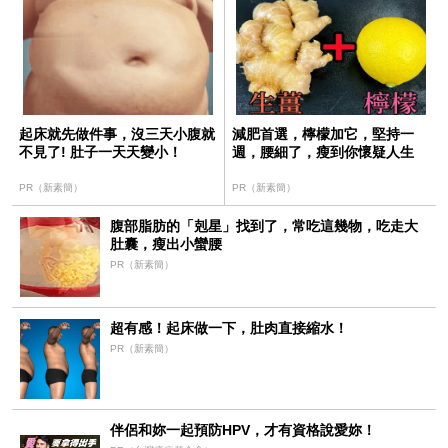
起床就先做件事，沒三天小腹就
減肥首選，檸檬加它，堅持一
不見了! 肚子一天天變小！
週，腰細了，瘦到你懷疑人生
PR（新素簡）
PR（新素簡）
腹部脂肪的「剋星」找到了，常吃這幾物，吃走大
肚囊，瘦出小蠻腰
PR（新素簡）
超有感！起床做一下，肚肉直接縮水！
PR（新素簡）
伴侶和妳一起預防HPV，才有資格說愛妳！