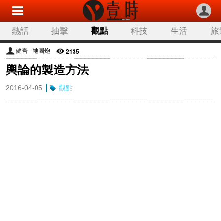
熱話
抽擊
觀點
科技
生活
旅
2135
健吾 - 地圖炮
輿論的製造方法
2016-04-05
觀點