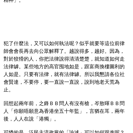
精神」。
犯了什麼法，又可以如何執法呢？似乎就要等這位前律
師會會長再去向公眾解釋了。越說得多，越好。因為，
對於狡猾的人，你把法律說得清清楚楚，就知道如何走
法律罅。某些地方的高官囤地如是，跟富商換樓圖利的
人如是。只要有法律，就有法律罅。所以我懇請各位社
會賢達，不要停，要一直說一直說，說到地老天荒為
止。
回想起兩年前，之鋒ＢＢ問人有沒有槍，岑敖暉ＢＢ問
人「你願唔願意為香港坐五十年監」，言猶在耳，兩年
後，人人在說「港獨」。
可憐的是，泛民主流政黨的「論述」可以如何跟進呢？