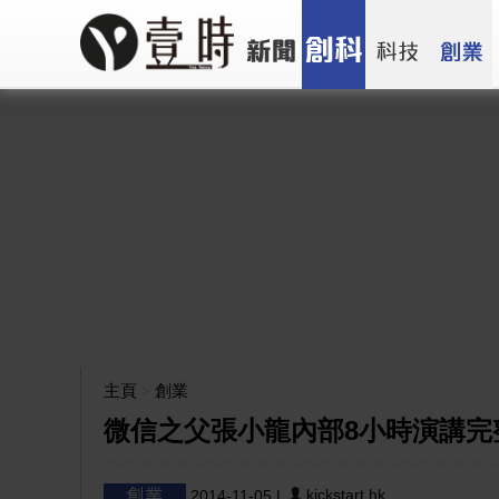
主頁
創業
>
微信之父張小龍內部8小時演講完
kickstart.hk
2014-11-05
|