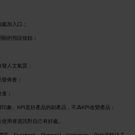
到處加入口；
明顯的預設按鈕；
散發人文氣質；
品發佈會；
改進；
印象。KPI是好產品的副產品，不為KPI改變產品；
集使用者資訊對自己有好處。