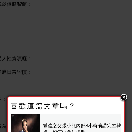
低於個體智商；
足人性貪嗔癡；
順應日常習慣；
望；
喜歡這篇文章嗎？
微信之父張小龍內部8小時演講完整乾
行為代替真實需求：打通、整合、拉動、導入、多平臺、
貨：如何做產品經理