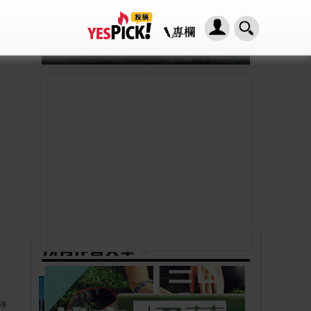
「HER2基因突變肺癌患者：新一代口服標靶藥帶來希望」， 促請政府加快納入藥物名冊，助患者及早受惠
2026-08-07
微軟創投加速器助創立公
司 總估逾百億人民幣
69
2015-01-29