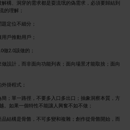
被解構、洞穿的需求都是耍流氓的偽需求，必須要歸結到
流的理解；
問題定位不細分；
讓用戶推動用戶；
0做2.0該做的；
來做設計，而非面向功能列表；面向場景才能取捨；面向
的外掛程式；
為簡；單一路徑，不要多入口多出口；抽象洞察本質，方
越。如果一個特性不能讓人興奮不如不做；
產品結構是骨骼，不可多變和複雜；創作從骨骼開始，而