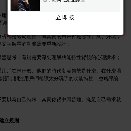
中庸普通的，他們的回饋只是幫助你瞭解他們是怎麼想怎
立即按
品特性都是沒有什麼價值意義的；
分析都是過於理性，而真實的用戶都是感性。爽、好玩，
要文字解釋的功能需要重新設計；
借鑒思考，關鍵是要深刻理解功能特性背後的心理訴求；
通用戶在幹什麼、他們的時代潮流趨勢是什麼、在什麼場
創新；關注用戶們稱讚太好玩了的功能特性；忽略評論
不要以為自己特殊，其實你很中庸普通。滿足自己需求就
建立規則