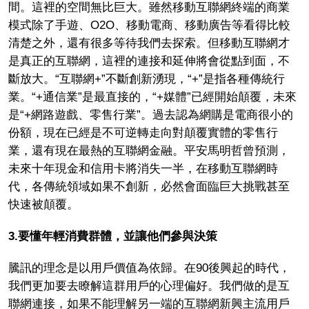
間。這裡的空間無比巨大。雖然移動互聯網終端的商業
模式除了手遊、O2O、移動電商、移動廣告等看得比較
清楚之外，還有很多等待我們去探索。但移動互聯網才
是真正的互聯網，這裡的連接和延伸將會從點到面，不
斷放大。“互聯網+”不斷創新湧現，“+”是指各種傳統行
業。“+通信業”是最直接的，“+媒體”已經開始顛覆，未來
是“+網路遊戲、零售行業”。過去認為網購是電商很小的
份額，現在已經是不可逆轉走向對顛覆實體的零售行
業，還有現在最熱的互聯網金融。平安馬明哲曾預測，
未來十年現金和信用卡將消失一半，在移動互聯網時
代，各傳統領域如果不創新，必然會面臨巨大挑戰甚至
快速被顛覆。
3.
要懂年輕消費群體，並讓他們參與決策
騰訊的理念是以用戶價值為依歸。在90後興起的時代，
我們更加要去瞭解這群用戶的心理偏好。我們做的是互
聯網連接，如果不能理解另一端的互聯網新興主流用戶