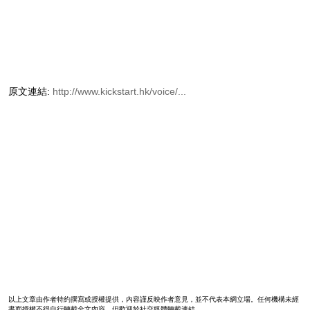
原文連結:
http://www.kickstart.hk/voice/...
以上文章由作者特約撰寫或授權提供，內容謹反映作者意見，並不代表本網立場。任何機構未經
書面授權不得自行轉載全文內容，但歡迎於社交媒體轉載連結。