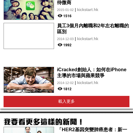
待微商
|
kickstart.hk
2015-01-02
1516
員工3個月內離職和2年左右離職的
區別
|
kickstart.hk
2014-12-03
1992
iCracked創始人：如何在iPhone
主導的市場與蘋果競爭
|
kickstart.hk
2014-12-02
1812
載入更多
「HER2基因突變肺癌患者：新一