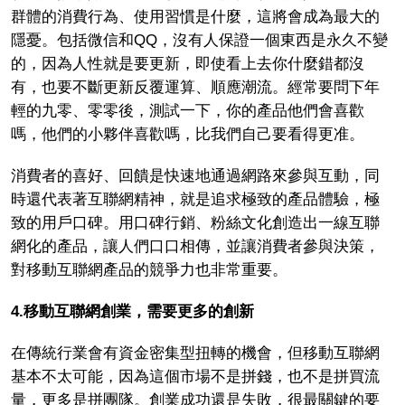
群體的消費行為、使用習慣是什麼，這將會成為最大的
隱憂。包括微信和QQ，沒有人保證一個東西是永久不變
的，因為人性就是要更新，即使看上去你什麼錯都沒
有，也要不斷更新反覆運算、順應潮流。經常要問下年
輕的九零、零零後，測試一下，你的產品他們會喜歡
嗎，他們的小夥伴喜歡嗎，比我們自己要看得更准。
消費者的喜好、回饋是快速地通過網路來參與互動，同
時還代表著互聯網精神，就是追求極致的產品體驗，極
致的用戶口碑。用口碑行銷、粉絲文化創造出一線互聯
網化的產品，讓人們口口相傳，並讓消費者參與決策，
對移動互聯網產品的競爭力也非常重要。
4.
移動互聯網創業，需要更多的創新
在傳統行業會有資金密集型扭轉的機會，但移動互聯網
基本不太可能，因為這個市場不是拼錢，也不是拼買流
量，更多是拼團隊。創業成功還是失敗，很最關鍵的要