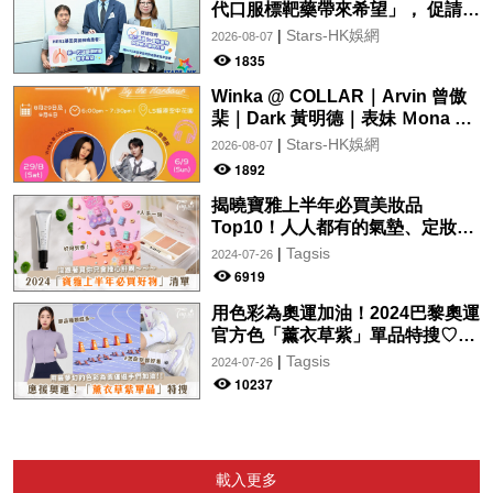
代口服標靶藥帶來希望」， 促請政
府加快納入藥物名冊，助患者及早
|
Stars-HK娛網
2026-08-07
受惠
1835
Winka @ COLLAR｜Arvin 曾傲
棐｜Dark 黃明德｜表妹 Ｍona 8
月29日起登陸L5維港空中花園 |
|
Stars-HK娛網
2026-08-07
wwwtc mall 首度呈獻「Music
1892
Wave By The Harbo
揭曉寶雅上半年必買美妝品
Top10！人人都有的氣墊、定妝噴
霧、保養品～幫你找到最值得入手
|
Tagsis
2024-07-26
的好物♡
6919
用色彩為奧運加油！2024巴黎奧運
官方色「薰衣草紫」單品特搜♡讓
你從頭到腳、隨時充滿奧運氛圍～
|
Tagsis
2024-07-26
10237
載入更多