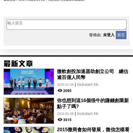
發佈由:
未登入
留言
微軟創投加速器助創立公司 總估
逾百億人民幣
|
kickstart.hk
2015-01-29
2095
你也想到這16個很牛的賺錢創業新
點子了嗎?
|
kickstart.hk
2015-01-28
3515
2015微商會如何發展，微信怎樣看