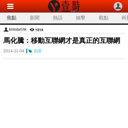
焦點
新聞
熱話
抽擊
觀點
科
1314
kickstart.hk
馬化騰：移動互聯網才是真正的互聯網
2014-11-04
創業