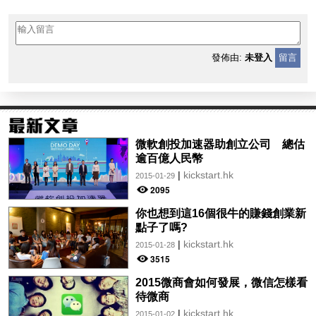
發佈由:
未登入
留言
微軟創投加速器助創立公司 總估
逾百億人民幣
|
kickstart.hk
2015-01-29
2095
你也想到這16個很牛的賺錢創業新
點子了嗎?
|
kickstart.hk
2015-01-28
3515
2015微商會如何發展，微信怎樣看
待微商
|
kickstart.hk
2015-01-02