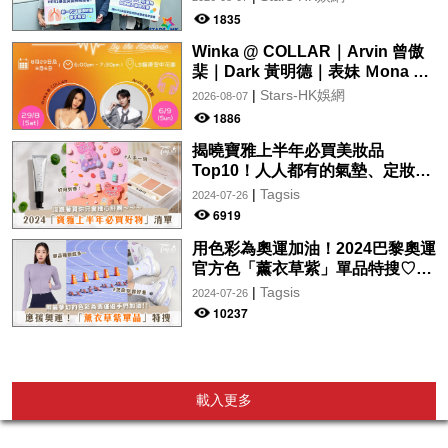
受惠
1835
Winka @ COLLAR｜Arvin 曾傲
棐｜Dark 黃明德｜表妹 Ｍona 8
月29日起登陸L5維港空中花園 |
|
Stars-HK娛網
2026-08-07
wwwtc mall 首度呈獻「Music
1886
Wave By The Harbo
揭曉寶雅上半年必買美妝品
Top10！人人都有的氣墊、定妝噴
霧、保養品～幫你找到最值得入手
|
Tagsis
2024-07-26
的好物♡
6919
用色彩為奧運加油！2024巴黎奧運
官方色「薰衣草紫」單品特搜♡讓
你從頭到腳、隨時充滿奧運氛圍～
|
Tagsis
2024-07-26
10237
載入更多