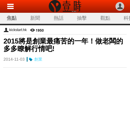
焦點
新聞
熱話
抽擊
觀點
科
1950
kickstart.hk
2015將是創業最痛苦的一年！做老闆的
多多瞭解行情吧!
2014-11-03
創業