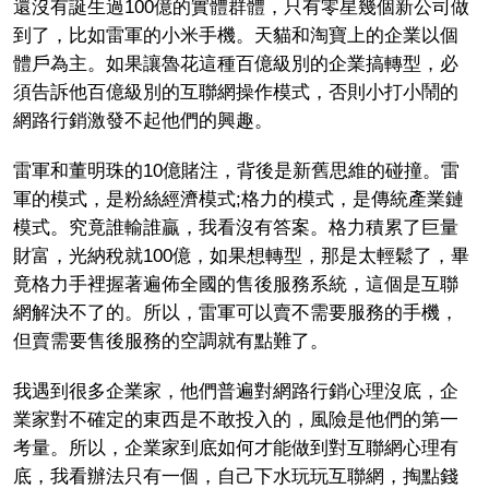
還沒有誕生過100億的實體群體，只有零星幾個新公司做
到了，比如雷軍的小米手機。天貓和淘寶上的企業以個
體戶為主。如果讓魯花這種百億級別的企業搞轉型，必
須告訴他百億級別的互聯網操作模式，否則小打小鬧的
網路行銷激發不起他們的興趣。
雷軍和董明珠的10億賭注，背後是新舊思維的碰撞。雷
軍的模式，是粉絲經濟模式;格力的模式，是傳統產業鏈
模式。究竟誰輸誰贏，我看沒有答案。格力積累了巨量
財富，光納稅就100億，如果想轉型，那是太輕鬆了，畢
竟格力手裡握著遍佈全國的售後服務系統，這個是互聯
網解決不了的。所以，雷軍可以賣不需要服務的手機，
但賣需要售後服務的空調就有點難了。
我遇到很多企業家，他們普遍對網路行銷心理沒底，企
業家對不確定的東西是不敢投入的，風險是他們的第一
考量。所以，企業家到底如何才能做到對互聯網心理有
底，我看辦法只有一個，自己下水玩玩互聯網，掏點錢