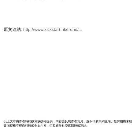
原文連結:
http://www.kickstart.hk/trend/...
以上文章由作者特約撰寫或授權提供，內容謹反映作者意見，並不代表本網立場。任何機構未經
書面授權不得自行轉載全文內容，但歡迎於社交媒體轉載連結。