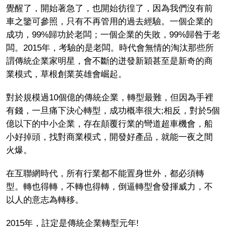
覺醒了，開始著急了，也開始彷徨了，因為我們沒有前
車之鑒可參照，只有不再管用的過去經驗。一個企業的
成功，99%歸功於老闆；一個企業的失敗，99%歸咎于老
闆。2015年，考驗的是老闆。時代會無情的淘汰那些所
謂傳統企業家明星，會不斷的迸發新穎甚至是新奇的商
業模式，草根創業英雄會崛起。
對於規模過10個億的傳統企業，轉型最難，但因為手裡
有錢，一旦痛下決心轉型，成功概率很大;相反，對於5個
億以下的中小企業，存在顛覆行業的彎道超車機會，船
小好掉頭，找對商業模式，開發好產品，就能一夜之間
火爆。
在互聯網時代，所有行業都不能置身世外，都必須轉
型。轉也得轉，不轉也得轉，倒逼轉型會發揮威力，不
以人的意志為轉移。
2015年，註定是傳統企業轉型元年!