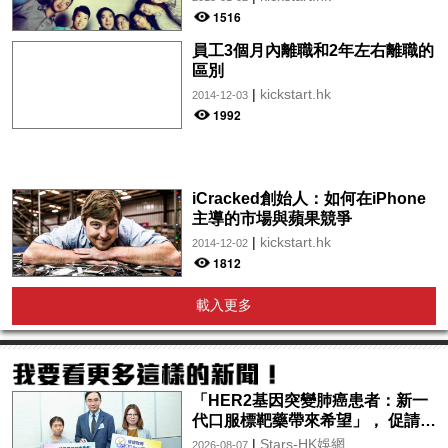
1516
員工3個月內離職和2年左右離職的
區別
|
kickstart.hk
2014-12-03
1992
iCracked創始人：如何在iPhone
主導的市場與蘋果競爭
|
kickstart.hk
2014-12-02
1812
載入更多
「HER2基因突變肺癌患者：新一
代口服標靶藥帶來希望」， 促請政
府加快納入藥物名冊，助患者及早
|
Stars-HK娛網
2026-08-07