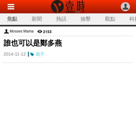
焦點
新聞
熱話
抽擊
觀點
科
2153
Mosses Mama
誰也可以是鄭多燕
2014-11-12
親子