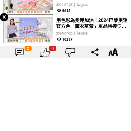
霧、保養品～幫你找到最值得入手
|
Tagsis
2024-07-26
的好物♡
6918
用色彩為奧運加油！2024巴黎奧運
官方色「薰衣草紫」單品特搜♡讓
你從頭到腳、隨時充滿奧運氛圍～
|
Tagsis
2024-07-26
10237
0
0
載入更多