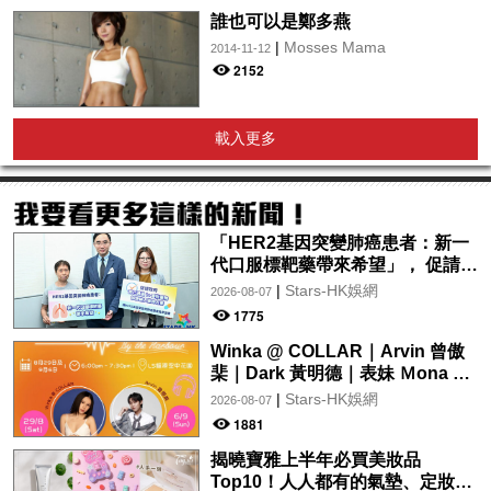
誰也可以是鄭多燕
|
Mosses Mama
2014-11-12
2152
載入更多
「HER2基因突變肺癌患者：新一
代口服標靶藥帶來希望」， 促請政
府加快納入藥物名冊，助患者及早
|
Stars-HK娛網
2026-08-07
受惠
1775
Winka @ COLLAR｜Arvin 曾傲
棐｜Dark 黃明德｜表妹 Ｍona 8
月29日起登陸L5維港空中花園 |
|
Stars-HK娛網
2026-08-07
wwwtc mall 首度呈獻「Music
1881
Wave By The Harbo
揭曉寶雅上半年必買美妝品
Top10！人人都有的氣墊、定妝噴