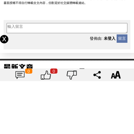
書面授權不得自行轉載全文內容，但歡迎於社交媒體轉載連結。
發佈由:
未登入
留言
0
0
再見IE - 斯巴達瀏覽器 Spartan
|
wewonwon
2015-04-01
2713
人生得失不重要
|
wewonwon
2015-03-31
2941
如何創作歌曲