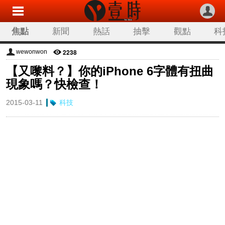
焦點
新聞
熱話
抽擊
觀點
科
2238
wewonwon
【又嚟料？】你的iPhone 6字體有扭曲
現象嗎？快檢查！
2015-03-11
科技