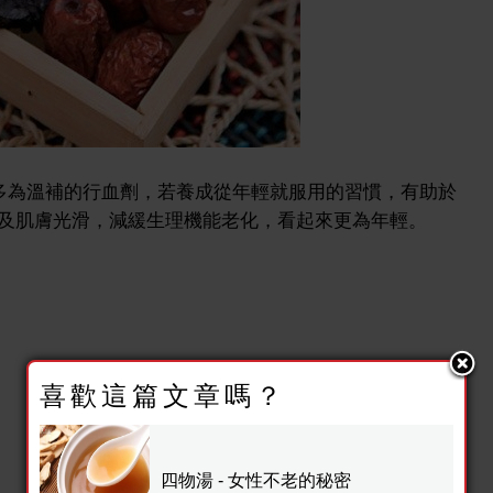
成多為溫補的行血劑，若養成從年輕就服用的習慣，有助於
及肌膚光滑，減緩生理機能老化，看起來更為年輕。
喜歡這篇文章嗎？
四物湯 - 女性不老的秘密