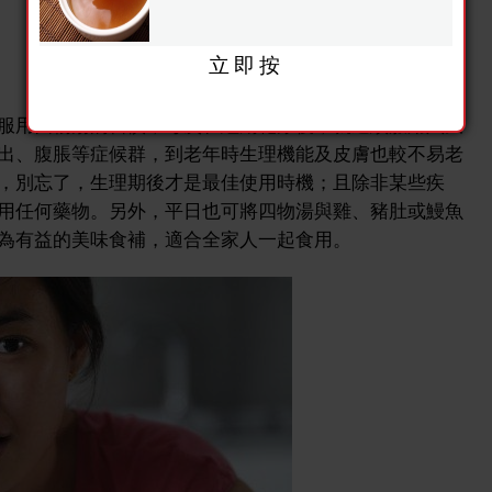
立即按
服用四物湯的習慣，每次在經期乾淨後，就連續服用六天
出、腹脹等症候群，到老年時生理機能及皮膚也較不易老
，別忘了，生理期後才是最佳使用時機；且除非某些疾
用任何藥物。另外，平日也可將四物湯與雞、豬肚或鰻魚
為有益的美味食補，適合全家人一起食用。