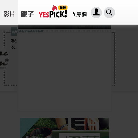
「HER2基因突變肺癌患者：新一代口服標靶藥帶來希望」， 促請政府加快納入藥物名冊，助患者及早受惠
2026-08-07
wewonwon
香港最受歡迎型人雜誌，為您帶來最新4C產品、
衣、飲、食、住、行各種優悠生活品味