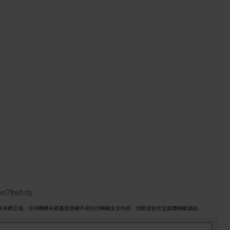
n?fref=ts
表本網立場。任何機構未經書面授權不得自行轉載全文內容，但歡迎於社交媒體轉載連結。