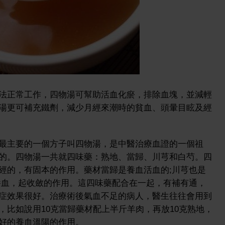
法正常工作，四物湯可幫助活血化瘀，排除血塊，並減輕
湯更可補充鐵劑，減少月經來潮時的貧血、頭暈目眩及經
最主要的一個方子叫四物湯，是中醫治療血證的一個祖
的。四物湯一共就四味藥：熟地、當歸、川芎和白芍。四
經的，有固本的作用。藥材當歸是養血活血的;川芎也是
養血，起收斂的作用。這四味藥配合在一起，有補有通，
症效果很好。治療術後氣血不足的病人，醫生往往會用到
，比如說用10克當歸藥材配上半斤羊肉，再放10克熟地，
好的養血溫陽的作用。