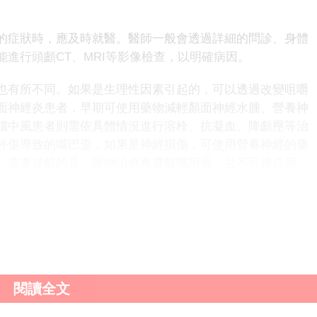
症狀時，應及時就醫。醫師一般會透過詳細的問診、身體
進行頭顱CT、MRI等影像檢查，以明確病因。
有所不同。如果是生理性因素引起的，可以透過改變咀嚼
面神經炎患者，早期可使用藥物減輕顏面神經水腫、營養神
腦中風患者則需依具體情況進行溶栓、抗凝血、降顱壓等治
外傷導致的嘴巴歪，如果是神經損傷，可使用營養神經的藥
。需要提醒的是，藥物治療應遵醫囑用藥，且不可擅自用
性、外傷等多種因素引起。生理性因素可透過改變生活習
明確病因並進行針對性治療。了解這些原因有助於我們更好
閱讀全文