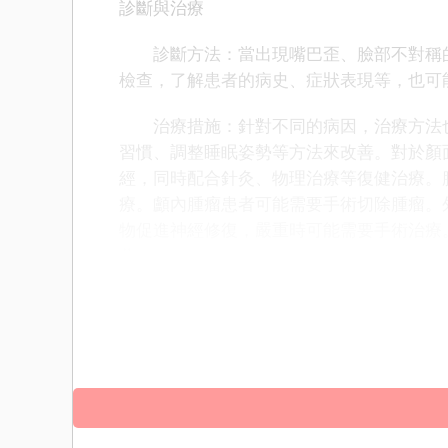
診斷與治療
診斷方法：當出現嘴巴歪、臉部不對稱的
檢查，了解患者的病史、症狀表現等，也可能
治療措施：針對不同的病因，治療方法也
習慣、調整睡眠姿勢等方法來改善。對於顏
經，同時配合針灸、物理治療等復健治療。
療。顱內腫瘤患者可能需要手術切除腫瘤。
物促進神經修復，嚴重時可能需要手術治療
藥。
嘴巴歪和臉部不對稱可能由生理性、病理
慣改善，病理性和外傷因素則需及時就醫，
地預防和應對嘴歪、臉部不對稱的問題。