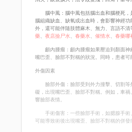
腦中風：腦中風包括腦出血和腦梗死，是
腦組織缺血、缺氧或出血時，會影響神經功
外，還可能伴隨肢體麻木、無力、言語不清
藥
、
夜店撿尸水
、
春藥水
、
催情水
、
春藥哪
顱內腫瘤：顱內腫瘤如果壓迫到顏面神經
嘴巴歪、臉部不對稱的狀況。同時，患者可
外傷因素
臉部外傷：臉部受到外力撞擊、切割等外
礙，出現嘴巴歪、臉部不對稱。例如，車禍
響臉部表情。
手術傷害：一些臉部手術，如腮腺手術、
可能導致術後出現嘴歪、臉部不對稱的併發