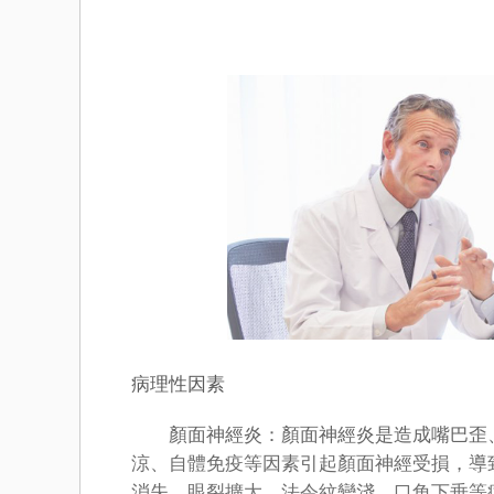
病理性因素
顏面神經炎：顏面神經炎是造成嘴巴歪、
涼、自體免疫等因素引起顏面神經受損，導
消失，眼裂擴大，法令紋變淺，口角下垂等