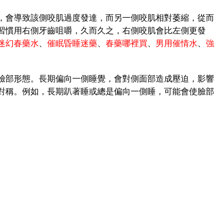
會導致該側咬肌過度發達，而另一側咬肌相對萎縮，從而
習慣用右側牙齒咀嚼，久而久之，右側咬肌會比左側更發
迷幻春藥水
、
催眠昏睡迷藥
、
春藥哪裡買
、
男用催情水
、
強
部形態。長期偏向一側睡覺，會對側面部造成壓迫，影響
對稱。例如，長期趴著睡或總是偏向一側睡，可能會使臉部