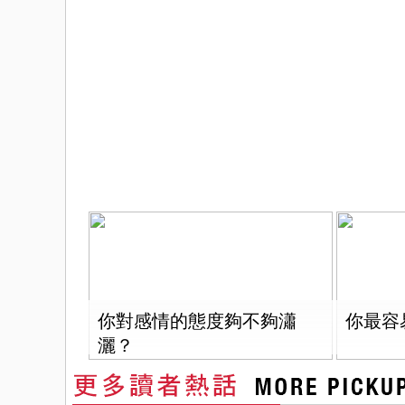
你對感情的態度夠不夠瀟
你最容
灑？