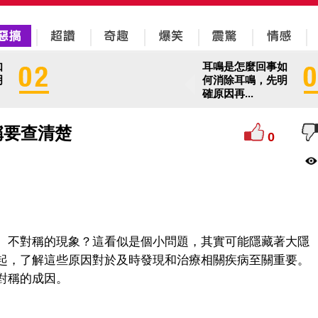
如
耳鳴是怎麼回事如
明
何消除耳鳴，先明
確原因再...
稱要查清楚
0
、不對稱的現象？這看似是個小問題，其實可能隱藏著大隱
起，了解這些原因對於及時發現和治療相關疾病至關重要。
對稱的成因。