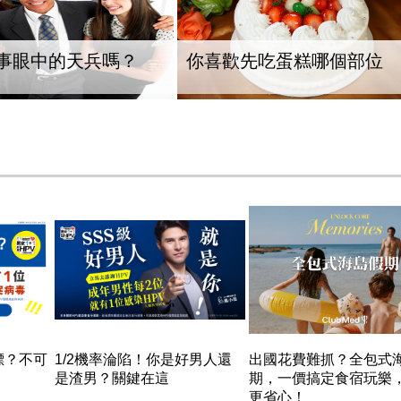
事眼中的天兵嗎？
你喜歡先吃蛋糕哪個部位
標？不可
1/2機率淪陷！你是好男人還
出國花費難抓？全包式
是渣男？關鍵在這
期，一價搞定食宿玩樂
更省心！