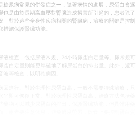
糖尿病常見的併發症之一，隨著病情的進展，尿蛋白會逐
變也是由於長期高血壓對腎臟造成損害所引起的，患者除了
況。對於這些全身性疾病相關的腎臟病，治療的關鍵是控制
取措施保護腎臟功能。
液檢查，包括尿液常規、24小時尿蛋白定量等。尿常規可
時尿蛋白定量則能更準確地了解尿蛋白的排出量。此外，還可
音波等檢查，以明確病因。
因進行。對於生理性尿蛋白高，一般不需要特殊治療，只
水平即可恢復正常。對於病理性尿蛋白高，治療方法包括藥
些藥物可以減少尿蛋白的排出，保護腎臟功能，但具體用藥
面，患者要注意休息，避免過度勞累，飲食上要控制蛋白質
素引起，它可能預示著腎絲球疾病、腎小管疾病、全身性