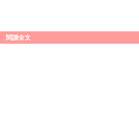
需要綜合多種檢查方法，治療則要根據具體病因採取相應的
時就醫，積極配合治療，同時注意生活方式的調整。
閱讀全文