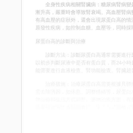
全身性疾病相關腎臟病：糖尿病腎病變是
漸升高，嚴重時會導致腎衰竭。高血壓腎病
有高血壓的症狀外，還會出現尿蛋白高的情
原發性疾病，如控制血糖、血壓等，同時採
尿蛋白高的診斷與治療
診斷方法：診斷尿蛋白高通常需要進行尿
以初步判斷尿液中是否有蛋白質，而24小
能需要進行血液檢查、腎功能檢查、腎臟超
治療措施：治療尿蛋白高需要根據具體病
需去除誘因，如休息、調整情緒等，尿蛋白
物治療和生活方式調整。藥物治療方面，有
需要根據病情遵醫囑進行。生活方式調整方
的攝入，減少腎臟的負擔。
尿蛋白高可能由生理性、病理性等多種因