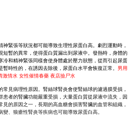
神緊張等狀況都可能導致生理性尿蛋白高。劇烈運動時，
現短暫的異常，使得蛋白質漏出到尿液中。發熱時，身體的
寒冷和精神緊張同樣會使身體處於壓力狀態，從而引起尿蛋
是暫時性的，在誘因去除後，尿蛋白水平會恢復正常。
男用
情激情水
女性催情春藥
夜店撿尸水
常見病理性原因。腎絲球腎炎會使腎絲球的濾過膜受損，
群患者的腎臟功能嚴重受損，大量蛋白質從尿液中流失，因
常見的原因之一，長期的高血糖會損害腎臟的血管和組織，
病變、狼瘡性腎炎等疾病也可能導致尿蛋白高。