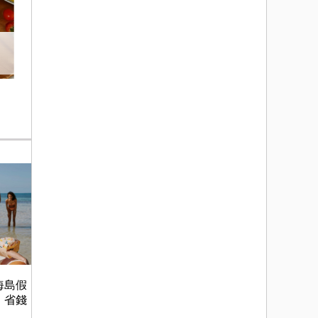
海島假
，省錢