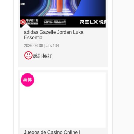
adidas Gazelle Jordan Luka
Essentia
2026-08-08 | abv134
感到極好
Juegos de Casino Online |