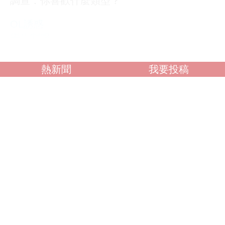
調查：你喜歡什麼類型？
OL誘惑
學生制服
人妻NTR
素人女大生
熱新聞
我要投稿
歐美系列
自拍外流
不好說
閱讀全文