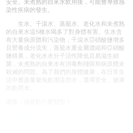
安全。未煮熟的自來水飲用後，可能會導致感
染性疾病的發生。
生水、千滾水、蒸籠水、老化水和未煮熟
的自來水這5種水喝多了對身體有害。生水含
有大量病原體和污染物，千滾水亞硝酸鹽增多
且營養成分流失，蒸籠水重金屬濃縮和亞硝酸
鹽積累，老化水水分子活性降低且易滋生細
菌，未煮熟的自來水有消毒劑殘留和病原體未
殺滅的問題。為了我們的身體健康，在日常生
活中應盡量避免飲用這些水，選擇安全、健康
的飲用水。
調查：你喜歡什麼類型？
OL誘惑
學生制服
人妻NTR