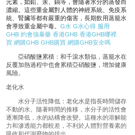
元素，如鉛、汞、鎘等，會隨著水分的蒸發而
濃縮。這些重金屬對人體的神經系統、免疫系
統、腎臟等都有嚴重的傷害，長期飲用蒸籠水
會導致重金屬中毒。
G水
G水心得
服用
GHB
約會強暴藥
香港GHB
香港GHB哪裡
買
網購GHB
GHB購買
網購GHB安全嗎
亞硝酸鹽累積：和千滾水類似，蒸籠水在
反覆加熱過程中也會累積亞硝酸鹽，增加健康
風險。
老化水
水分子活性降低：老化水是指長時間儲存
不動的水。隨著時間的推移，水分子的活性會
逐漸降低，水的結構會改變。這種水的溶解能
力和滲透能力都較差，不利於人體對營養素的
吸收和代謝廢物的排出。