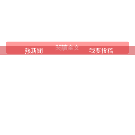
素人女大生
歐美系列
自拍外流
不好說
閱讀全文
熱新聞
我要投稿