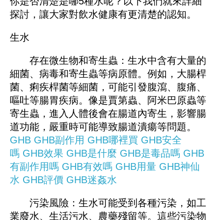
你是否清楚是哪5種水呢？以下我們就來詳細
探討，讓大家對飲水健康有更清楚的認知。
生水
存在微生物和寄生蟲：生水中含有大量的
細菌、病毒和寄生蟲等病原體。例如，大腸桿
菌、痢疾桿菌等細菌，可能引發腹瀉、腹痛、
嘔吐等腸胃疾病。像是賈第蟲、阿米巴原蟲等
寄生蟲，進入人體後會在腸道內寄生，影響腸
道功能，嚴重時可能導致腸道潰瘍等問題。
GHB
GHB副作用
GHB哪裡買
GHB安全
嗎
GHB效果
GHB是什麼
GHB是毒品嗎
GHB
有副作用嗎
GHB有效嗎
GHB用量
GHB神仙
水
GHB評價
GHB迷姦水
污染風險：生水可能受到各種污染，如工
業廢水、生活污水、農藥殘留等。這些污染物