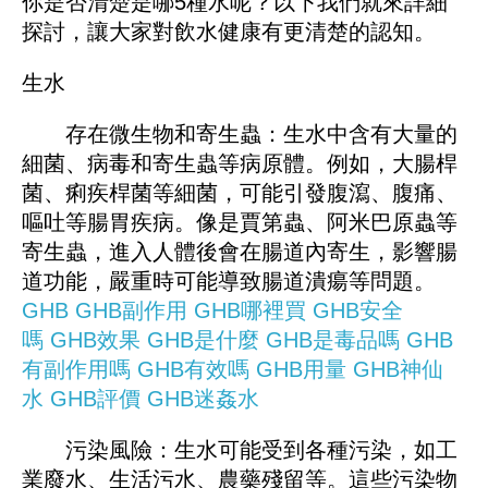
你是否清楚是哪5種水呢？以下我們就來詳細
探討，讓大家對飲水健康有更清楚的認知。
生水
存在微生物和寄生蟲：生水中含有大量的
細菌、病毒和寄生蟲等病原體。例如，大腸桿
菌、痢疾桿菌等細菌，可能引發腹瀉、腹痛、
嘔吐等腸胃疾病。像是賈第蟲、阿米巴原蟲等
寄生蟲，進入人體後會在腸道內寄生，影響腸
道功能，嚴重時可能導致腸道潰瘍等問題。
GHB
GHB副作用
GHB哪裡買
GHB安全
嗎
GHB效果
GHB是什麼
GHB是毒品嗎
GHB
有副作用嗎
GHB有效嗎
GHB用量
GHB神仙
水
GHB評價
GHB迷姦水
污染風險：生水可能受到各種污染，如工
業廢水、生活污水、農藥殘留等。這些污染物