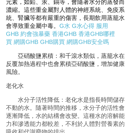
元素，如鉛、汞、鎘等，會隨著水分的蒸發而
濃縮。這些重金屬對人體的神經系統、免疫系
統、腎臟等都有嚴重的傷害，長期飲用蒸籠水
會導致重金屬中毒。
G水
G水心得
服用
GHB
約會強暴藥
香港GHB
香港GHB哪裡
買
網購GHB
GHB購買
網購GHB安全嗎
亞硝酸鹽累積：和千滾水類似，蒸籠水在
反覆加熱過程中也會累積亞硝酸鹽，增加健康
風險。
老化水
水分子活性降低：老化水是指長時間儲存
不動的水。隨著時間的推移，水分子的活性會
逐漸降低，水的結構會改變。這種水的溶解能
力和滲透能力都較差，不利於人體對營養素的
吸收和代謝廢物的排出。