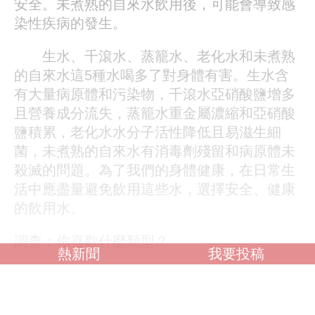
安全。未煮熟的自來水飲用後，可能會導致感
染性疾病的發生。
生水、千滾水、蒸籠水、老化水和未煮熟
的自來水這5種水喝多了對身體有害。生水含
有大量病原體和污染物，千滾水亞硝酸鹽增多
且營養成分流失，蒸籠水重金屬濃縮和亞硝酸
鹽積累，老化水水分子活性降低且易滋生細
菌，未煮熟的自來水有消毒劑殘留和病原體未
殺滅的問題。為了我們的身體健康，在日常生
活中應盡量避免飲用這些水，選擇安全、健康
的飲用水。
調查：你喜歡什麼類型？
熱新聞
我要投稿
OL誘惑
學生制服
人妻NTR