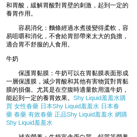
和胃酸，緩解胃酸對胃壁的刺激，起到一定的
養胃作用。
容易消化：麵條經過水煮後變得柔軟，容
易咀嚼和消化，不會給胃部帶來太大的負擔，
適合胃不舒服的人食用。
牛奶
保護胃黏膜：牛奶可以在胃黏膜表面形成
一層保護膜，減少胃酸和其他有害物質對胃黏
膜的損傷。尤其是在空腹時適量飲用溫牛奶，
能起到一定的養胃效果。
Shy Liquid羞羞水購
買
女性春藥
日本Shy Liquid羞羞水
日本春
藥
春藥
有效春藥
正品Shy Liquid羞羞水
網購
Shy Liquid羞羞水
補充營養：牛奶富含蛋白質、鈣質等營養