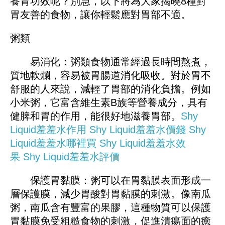
養胃功效呢？別急，以下將為大家揭曉8種對
胃友善的食物，讓你輕鬆應對胃部不適。
粥類
易消化：粥類食物通常經過長時間熬煮，
質地軟爛，容易被胃腸道消化吸收。對於胃不
舒服的人來說，減輕了胃部的消化負擔。例如
小米粥，它富含維生素B族等營養成分，具有
健脾和胃的作用，能很好地滋養胃部。
Shy
Liquid羞羞水作用
Shy Liquid羞羞水價錢
Shy
Liquid羞羞水哪裡買
Shy Liquid羞羞水效
果
Shy Liquid羞羞水評價
保護胃黏膜：粥可以在胃黏膜表面形成一
層保護膜，減少胃酸對胃黏膜的刺激。像南瓜
粥，南瓜含有豐富的果膠，這種物質可以保護
胃黏膜免受粗糙食物的刺激，促進潰瘍面的癒