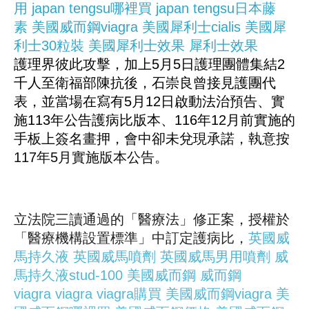
用
japan tengsu哪裡買
japan tengsu日本藤
素
美國威而鋼viagra
美國犀利士cialis
美國犀
利士30粒裝
美國犀利士效果
犀利士效果
護理界彼此攻擊，加上5月5日護理團體集結2
千人至衛福部陳抗後，石崇良曾接見護團代
表，並當場在寫有5月12日啟動法治預告、實
施113年公告護病比版本、116年12月前實施的
手板上簽名畫押，會中卻未兌現承諾，執意按
117年5月實施版本公告。
立法院三讀通過的「醫療法」修正案，授權於
「醫療機構設置標準」中訂定護病比，
英國威
馬持久液
英國威馬噴劑
英國威馬男用噴劑
威
馬持久液stud-100
美國威而鋼
威而鋼
viagra
viagra
viagra購買
美國威而鋼viagra
美