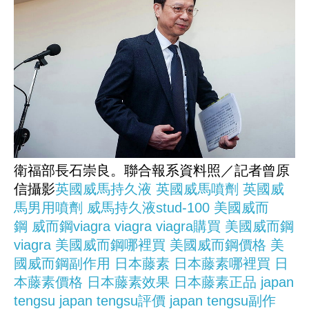
衛福部長石崇良。聯合報系資料照／記者曾原
信攝影
英國威馬持久液
英國威馬噴劑
英國威
馬男用噴劑
威馬持久液stud-100
美國威而
鋼
威而鋼viagra
viagra
viagra購買
美國威而鋼
viagra
美國威而鋼哪裡買
美國威而鋼價格
美
國威而鋼副作用
日本藤素
日本藤素哪裡買
日
本藤素價格
日本藤素效果
日本藤素正品
japan
tengsu
japan tengsu評價
japan tengsu副作