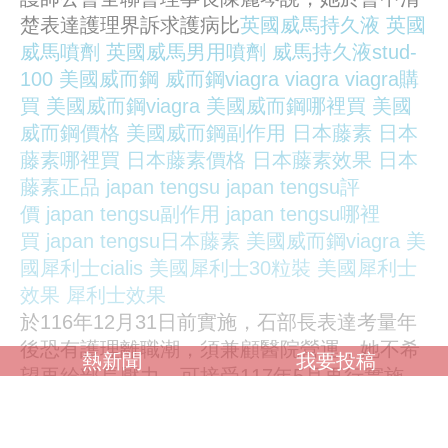
楚表達護理界訴求護病比
英國威馬持久液
英國
威馬噴劑
英國威馬男用噴劑
威馬持久液stud-
100
美國威而鋼
威而鋼viagra
viagra
viagra購
買
美國威而鋼viagra
美國威而鋼哪裡買
美國
威而鋼價格
美國威而鋼副作用
日本藤素
日本
藤素哪裡買
日本藤素價格
日本藤素效果
日本
藤素正品
japan tengsu
japan tengsu評
價
japan tengsu副作用
japan tengsu哪裡
買
japan tengsu日本藤素
美國威而鋼viagra
美
國犀利士cialis
美國犀利士30粒裝
美國犀利士
效果
犀利士效果
於116年12月31日前實施，石部長表達考量年
後恐有護理離職潮，須兼顧醫院營運，她不希
熱新聞
我要投稿
望再給部長壓力，可接受117年5月再行實施，
但不論是116年底或117年5月實施，衛福部都
應把握時間充實護理人力，該補人補人、該給