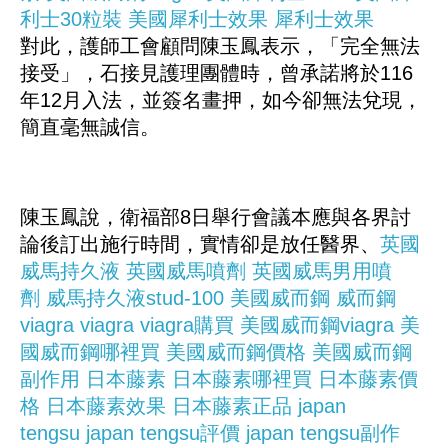
利士30粒裝
美國犀利士效果
犀利士效果
對此，護師工會顧問陳玉鳳表示，「完全無法
接受」，石接見護理團體時，曾承諾將於116
年12月入法，並簽名畫押，如今卻無法兌現，
簡直毫無誠信。
陳玉鳳說，衛福部8日舉行會議本應與各界討
論後訂出施行時間，實情卻是放任醫界、
英國
威馬持久液
英國威馬噴劑
英國威馬男用噴
劑
威馬持久液stud-100
美國威而鋼
威而鋼
viagra
viagra
viagra購買
美國威而鋼viagra
美
國威而鋼哪裡買
美國威而鋼價格
美國威而鋼
副作用
日本藤素
日本藤素哪裡買
日本藤素價
格
日本藤素效果
日本藤素正品
japan
tengsu
japan tengsu評價
japan tengsu副作