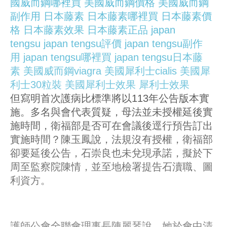
國威而鋼哪裡買
美國威而鋼價格
美國威而鋼
副作用
日本藤素
日本藤素哪裡買
日本藤素價
格
日本藤素效果
日本藤素正品
japan
tengsu
japan tengsu評價
japan tengsu副作
用
japan tengsu哪裡買
japan tengsu日本藤
素
美國威而鋼viagra
美國犀利士cialis
美國犀
利士30粒裝
美國犀利士效果
犀利士效果
但寫明首次護病比標準將以113年公告版本實
施。多名與會代表質疑，母法並未授權延後實
施時間，衛福部是否可在會議後逕行預告訂出
實施時間？陳玉鳳說，法規沒有授權，衛福部
卻要延後公告，石崇良也未兌現承諾，擬於下
周至監察院陳情，並至地檢署提告石瀆職、圖
利資方。
護師公會全聯會理事長陳麗琴說，她於會中清