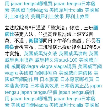
用
japan tengsu哪裡買
japan tengsu日本藤
素
美國威而鋼viagra
美國犀利士cialis
美國犀
利士30粒裝
美國犀利士效果
犀利士效果
立法院院會8日通過「醫療法」修法，三班
護
病比
確定入法，並提高違規罰鍰上限至2百
萬。不過，
衛福部
同日下午舉行會議，部長
石
崇良
會後宣布，三班護病比擬延後至117年5月
才實施。
英國威馬持久液
英國威馬噴劑
英國
威馬男用噴劑
威馬持久液stud-100
美國威而
鋼
威而鋼viagra
viagra
viagra購買
美國威而鋼
viagra
美國威而鋼哪裡買
美國威而鋼價格
美
國威而鋼副作用
日本藤素
日本藤素哪裡買
日
本藤素價格
日本藤素效果
日本藤素正品
japan
tengsu
japan tengsu評價
japan tengsu副作
用
japan tengsu哪裡買
japan tengsu日本藤
素
美國威而鋼viagra
美國犀利士cialis
美國犀