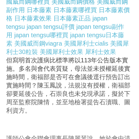
國威而鋼哪裡買
美國威而鋼價格
美國威而鋼
副作用
日本藤素
日本藤素哪裡買
日本藤素價
格
日本藤素效果
日本藤素正品
japan
tengsu
japan tengsu評價
japan tengsu副作
用
japan tengsu哪裡買
japan tengsu日本藤
素
美國威而鋼viagra
美國犀利士cialis
美國犀
利士30粒裝
美國犀利士效果
犀利士效果
但寫明首次護病比標準將以113年公告版本實
施。多名與會代表質疑，母法並未授權延後實
施時間，衛福部是否可在會議後逕行預告訂出
實施時間？陳玉鳳說，法規沒有授權，衛福部
卻要延後公告，石崇良也未兌現承諾，擬於下
周至監察院陳情，並至地檢署提告石瀆職、圖
利資方。
護師公會全聯會理事長陳麗琴說，她於會中清