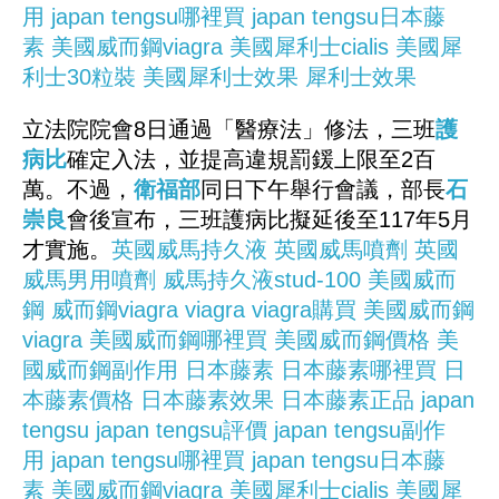
用
japan tengsu哪裡買
japan tengsu日本藤
素
美國威而鋼viagra
美國犀利士cialis
美國犀
利士30粒裝
美國犀利士效果
犀利士效果
立法院院會8日通過「醫療法」修法，三班
護
病比
確定入法，並提高違規罰鍰上限至2百
萬。不過，
衛福部
同日下午舉行會議，部長
石
崇良
會後宣布，三班護病比擬延後至117年5月
才實施。
英國威馬持久液
英國威馬噴劑
英國
威馬男用噴劑
威馬持久液stud-100
美國威而
鋼
威而鋼viagra
viagra
viagra購買
美國威而鋼
viagra
美國威而鋼哪裡買
美國威而鋼價格
美
國威而鋼副作用
日本藤素
日本藤素哪裡買
日
本藤素價格
日本藤素效果
日本藤素正品
japan
tengsu
japan tengsu評價
japan tengsu副作
用
japan tengsu哪裡買
japan tengsu日本藤
素
美國威而鋼viagra
美國犀利士cialis
美國犀