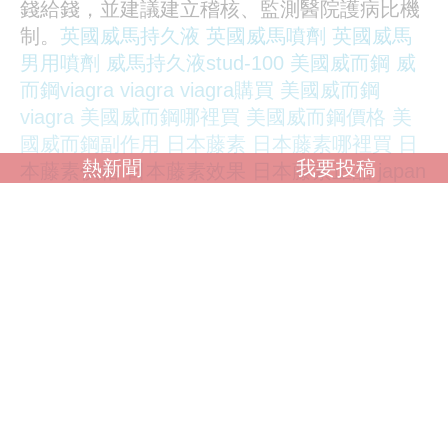
錢給錢，並建議建立稽核、監測醫院護病比機
制。
英國威馬持久液
英國威馬噴劑
英國威馬
男用噴劑
威馬持久液stud-100
美國威而鋼
威
而鋼viagra
viagra
viagra購買
美國威而鋼
viagra
美國威而鋼哪裡買
美國威而鋼價格
美
國威而鋼副作用
日本藤素
日本藤素哪裡買
日
熱新聞
我要投稿
本藤素價格
日本藤素效果
日本藤素正品
japan
tengsu
japan tengsu評價
japan tengsu副作
用
japan tengsu哪裡買
japan tengsu日本藤
素
美國威而鋼viagra
美國犀利士cialis
美國犀
利士30粒裝
美國犀利士效果
犀利士效果
台灣護理產業工會長期主張，護病比不該以平
均值計算，應該每一班、每一病房均不可超
標，才能實質保障護理權益。對此，陳麗琴表