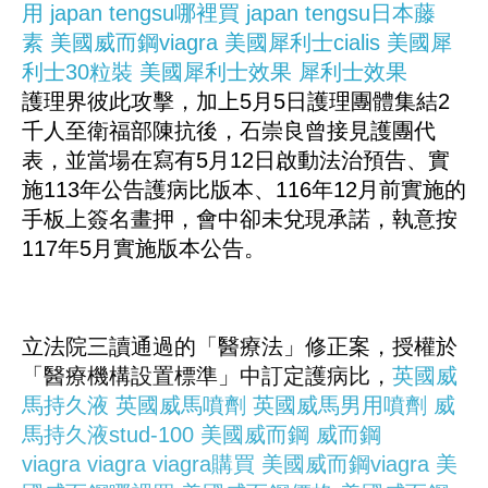
用
japan tengsu哪裡買
japan tengsu日本藤
素
美國威而鋼viagra
美國犀利士cialis
美國犀
利士30粒裝
美國犀利士效果
犀利士效果
護理界彼此攻擊，加上5月5日護理團體集結2
千人至衛福部陳抗後，石崇良曾接見護團代
表，並當場在寫有5月12日啟動法治預告、實
施113年公告護病比版本、116年12月前實施的
手板上簽名畫押，會中卻未兌現承諾，執意按
117年5月實施版本公告。
立法院三讀通過的「醫療法」修正案，授權於
「醫療機構設置標準」中訂定護病比，
英國威
馬持久液
英國威馬噴劑
英國威馬男用噴劑
威
馬持久液stud-100
美國威而鋼
威而鋼
viagra
viagra
viagra購買
美國威而鋼viagra
美