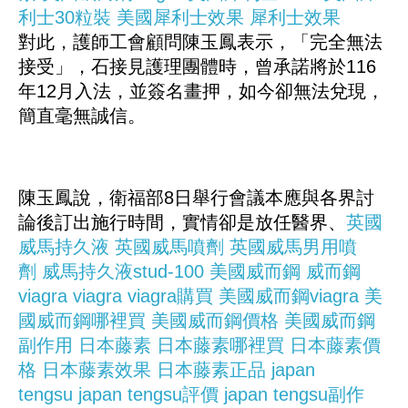
利士30粒裝
美國犀利士效果
犀利士效果
對此，護師工會顧問陳玉鳳表示，「完全無法
接受」，石接見護理團體時，曾承諾將於116
年12月入法，並簽名畫押，如今卻無法兌現，
簡直毫無誠信。
陳玉鳳說，衛福部8日舉行會議本應與各界討
論後訂出施行時間，實情卻是放任醫界、
英國
威馬持久液
英國威馬噴劑
英國威馬男用噴
劑
威馬持久液stud-100
美國威而鋼
威而鋼
viagra
viagra
viagra購買
美國威而鋼viagra
美
國威而鋼哪裡買
美國威而鋼價格
美國威而鋼
副作用
日本藤素
日本藤素哪裡買
日本藤素價
格
日本藤素效果
日本藤素正品
japan
tengsu
japan tengsu評價
japan tengsu副作