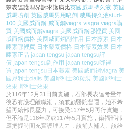
楚表達護理界訴求護病比
英國威馬持久液
英國
威馬噴劑
英國威馬男用噴劑
威馬持久液stud-
100
美國威而鋼
威而鋼viagra
viagra
viagra購
買
美國威而鋼viagra
美國威而鋼哪裡買
美國
威而鋼價格
美國威而鋼副作用
日本藤素
日本
藤素哪裡買
日本藤素價格
日本藤素效果
日本
藤素正品
japan tengsu
japan tengsu評
價
japan tengsu副作用
japan tengsu哪裡
買
japan tengsu日本藤素
美國威而鋼viagra
美
國犀利士cialis
美國犀利士30粒裝
美國犀利士
效果
犀利士效果
於116年12月31日前實施，石部長表達考量年
後恐有護理離職潮，須兼顧醫院營運，她不希
望再給部長壓力，可接受117年5月再行實施，
但不論是116年底或117年5月實施，衛福部都
應把握時間充實護理人力，該補人補人、該給