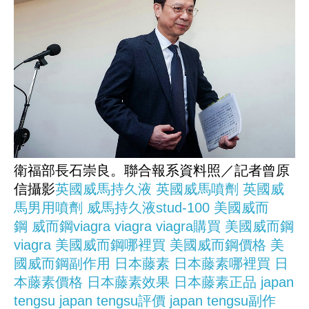
衛福部長石崇良。聯合報系資料照／記者曾原
信攝影
英國威馬持久液
英國威馬噴劑
英國威
馬男用噴劑
威馬持久液stud-100
美國威而
鋼
威而鋼viagra
viagra
viagra購買
美國威而鋼
viagra
美國威而鋼哪裡買
美國威而鋼價格
美
國威而鋼副作用
日本藤素
日本藤素哪裡買
日
本藤素價格
日本藤素效果
日本藤素正品
japan
tengsu
japan tengsu評價
japan tengsu副作