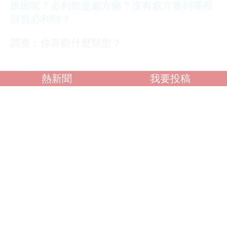
原因呢？
必利勁是處方藥？沒有處方要到哪裡
購買必利勁？
調查：你喜歡什麼類型？
OL誘惑
熱新聞
我要投稿
學生制服
人妻NTR
素人女大生
歐美系列
自拍外流
不好說
閱讀全文