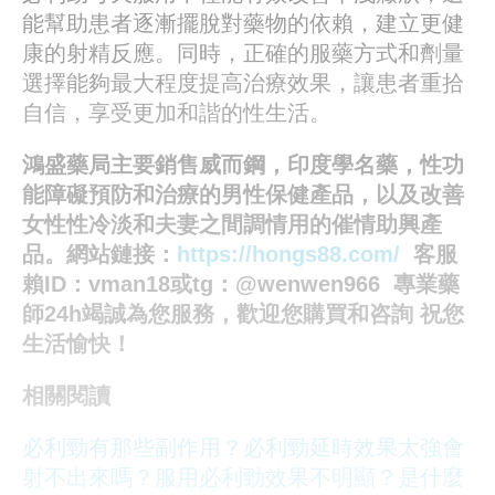
能幫助患者逐漸擺脫對藥物的依賴，建立更健
康的射精反應。同時，正確的服藥方式和劑量
選擇能夠最大程度提高治療效果，讓患者重拾
自信，享受更加和諧的性生活。
鴻盛藥局主要銷售威而鋼，印度學名藥，性功
能障礙預防和治療的男性保健產品，以及改善
女性性冷淡和夫妻之間調情用的催情助興產
品。網站鏈接：
https://hongs88.com/
客服
賴ID：vman18或tg：@wenwen966 專業藥
師24h竭誠為您服務，歡迎您購買和咨詢 祝您
生活愉快！
相關閱讀
必利勁有那些副作用？
必利勁延時效果太強會
射不出來嗎？
服用必利勁效果不明顯？是什麼