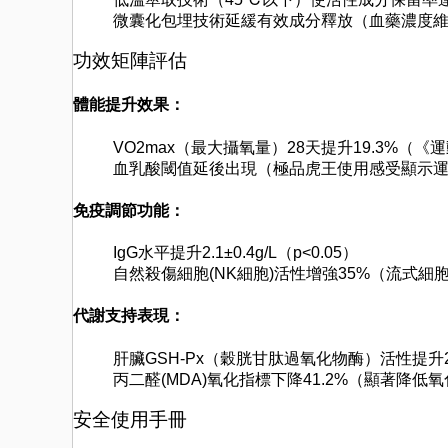
微囊化包埋技術延緩有效成分釋放（血藥濃度維持
功效矩陣評估
體能提升效果：
VO2max（最大攝氧量）28天提升19.3%（《
血乳酸閾值延後出現（極品虎王使用感受顯示運
免疫調節功能：
IgG水平提升2.1±0.4g/L（p<0.05）
自然殺傷細胞(NK細胞)活性增強35%（流式細
代謝支持表現：
肝臟GSH-Px（穀胱甘肽過氧化物酶）活性提升2
丙二醛(MDA)氧化指標下降41.2%（顯著降低
安全使用手冊