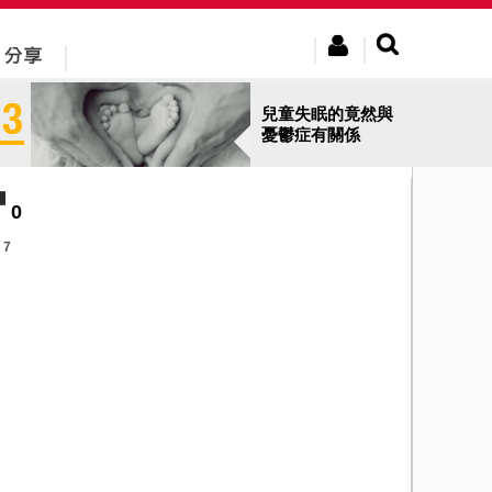
兒童失眠的竟然與
憂鬱症有關係
0
7