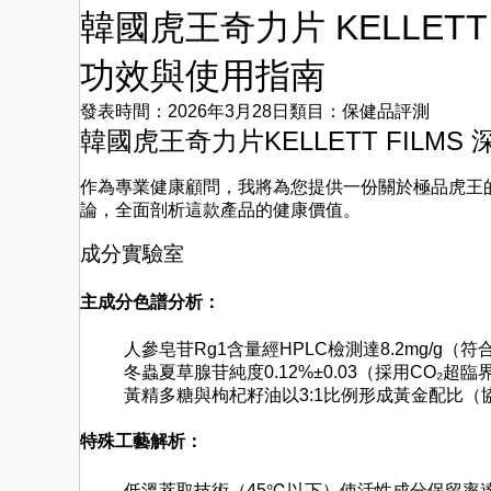
韓國虎王奇力片 KELLET
功效與使用指南
發表時間：
2026年3月28日
類目：保健品評測
韓國虎王奇力片KELLETT FILM
作為專業健康顧問，我將為您提供一份關於極品虎王
論，全面剖析這款產品的健康價值。
成分實驗室
主成分色譜分析：
人參皂苷Rg1含量經HPLC檢測達8.2mg/g（
冬蟲夏草腺苷純度0.12%±0.03（採用CO₂超
黃精多糖與枸杞籽油以3:1比例形成黃金配比（
特殊工藝解析：
低溫萃取技術（45℃以下）使活性成分保留率達9