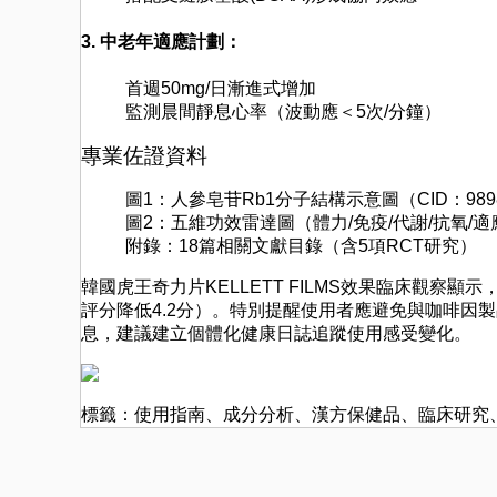
3. 中老年適應計劃：
首週50mg/日漸進式增加
監測晨間靜息心率（波動應＜5次/分鐘）
專業佐證資料
圖1：人參皂苷Rb1分子結構示意圖（CID：9898
圖2：五維功效雷達圖（體力/免疫/代謝/抗氧/
附錄：18篇相關文獻目錄（含5項RCT研究）
韓國虎王奇力片KELLETT FILMS效果臨床觀察顯
評分降低4.2分）。特別提醒使用者應避免與咖啡因
息，建議建立個體化健康日誌追蹤使用感受變化。
標籤：
使用指南
、
成分分析
、
漢方保健品
、
臨床研究