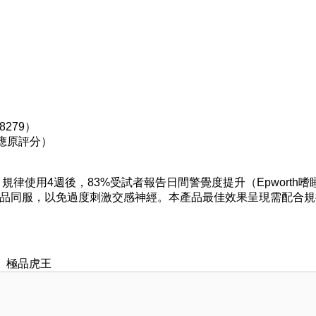
279）
適應原評分）
示，規律使用4週後，83%受試者報告日間警覺度提升（Epworth嗜
製品同服，以免過度刺激交感神經。本產品最佳效果呈現需配合規
、
極品虎王