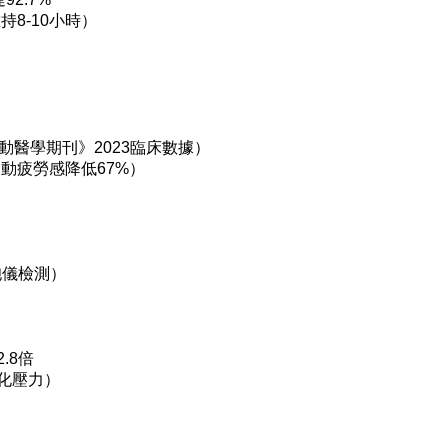
8-10小時）
運動醫學期刊》2023臨床數據）
動疲勞感降低67%）
胞儀檢測）
.8倍
氧化壓力）