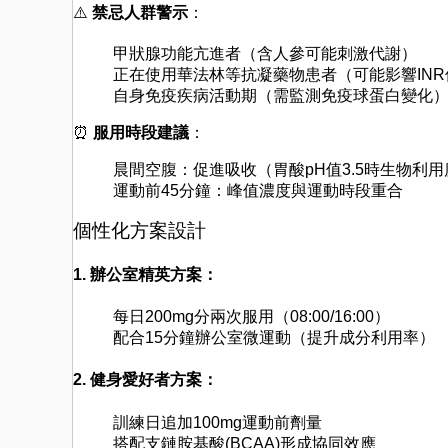
⚠️
禁忌人群警示
：
甲狀腺功能亢進者（含人參可能刺激代謝）
正在使用華法林等抗凝藥物患者（可能影響INR
自身免疫疾病活動期（需監測免疫球蛋白變化
⏰
服用時段建議
：
晨間空腹：促進吸收（胃酸pH值3.5時生物利
運動前45分鐘：峰值濃度與運動時段重合
個性化方案設計
1. 辦公室精英方案：
每日200mg分兩次服用（08:00/16:00）
配合15分鐘辦公室微運動（提升成分利用率）
2. 健身愛好者方案：
訓練日追加100mg運動前劑量
搭配支鏈胺基酸(BCAA)形成協同效應