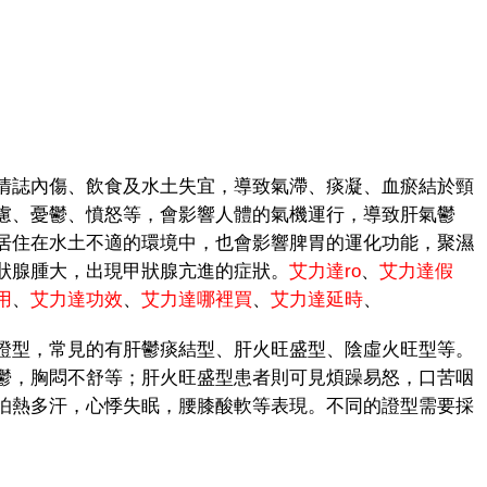
誌內傷、飲食及水土失宜，導致氣滯、痰凝、血瘀結於頸
慮、憂鬱、憤怒等，會影響人體的氣機運行，導致肝氣鬱
居住在水土不適的環境中，也會影響脾胃的運化功能，聚濕
狀腺腫大，出現甲狀腺亢進的症狀。
艾力達ro
、
艾力達假
用
、
艾力達功效
、
艾力達哪裡買
、
艾力達延時
、
型，常見的有肝鬱痰結型、肝火旺盛型、陰虛火旺型等。
鬱，胸悶不舒等；肝火旺盛型患者則可見煩躁易怒，口苦咽
怕熱多汗，心悸失眠，腰膝酸軟等表現。不同的證型需要採