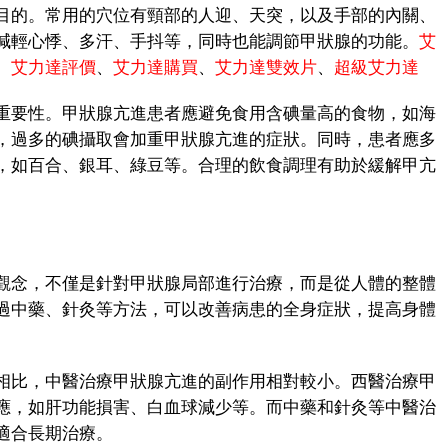
目的。常用的穴位有頸部的人迎、天突，以及手部的內關、
減輕心悸、多汗、手抖等，同時也能調節甲狀腺的功能。
艾
、
艾力達評價
、
艾力達購買
、
艾力達雙效片
、
超級艾力達
要性。甲狀腺亢進患者應避免食用含碘量高的食物，如海
，過多的碘攝取會加重甲狀腺亢進的症狀。同時，患者應多
，如百合、銀耳、綠豆等。合理的飲食調理有助於緩解甲亢
念，不僅是針對甲狀腺局部進行治療，而是從人體的整體
過中藥、針灸等方法，可以改善病患的全身症狀，提高身體
比，中醫治療甲狀腺亢進的副作用相對較小。西醫治療甲
應，如肝功能損害、白血球減少等。而中藥和針灸等中醫治
適合長期治療。