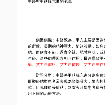
中醫對甲狀腺亢進的認識
病因病機：中醫認為，甲亢主要是因為情
前所致。長期的精神壓力、情緒波動，如焦
結。而飲食不節，過食辛辣、肥甘厚味，或
生痰。這些病理因素相互作用，最終導致甲
藥
、
艾力達價格
、
艾力達價錢
、
艾力達副作
辯證分型：中醫將甲狀腺亢進分為多種證
肝鬱痰結型患者常表現為頸部腫大，情志抑
乾，目赤腫痛等症狀；陰虛火旺型患者多有
用不同的治療方法。