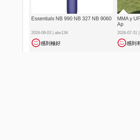
Essentials NB 990 NB 327 NB 9060
MMA y UFC
Ap
2026-08-03 | abv134
2026-07-31 |
感到極好
感到
Essential
2026-08-03 