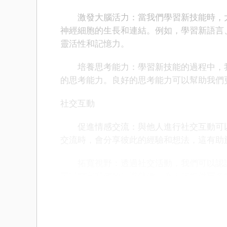
激發大腦活力：當我們學習新技能時，大
神經細胞的生長和連結。例如，學習新語言
靈活性和記憶力。
培養思考能力：學習新技能的過程中，我
的思考能力。良好的思考能力可以幫助我們
社交互動
促進情感交流：與他人進行社交互動可以
交流時，會分享彼此的經驗和想法，這有助
拓寬視野：透過社交活動，我們可以認識
可以豐富我們的知識儲備，為大腦提供更多
增強記憶力需要從多個方面入手，透過健
環，充足睡眠讓大腦得到充分休息，學習新
要堅持做好這些事情，就能夠讓大腦更靈活