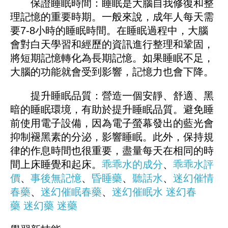
保證睡眠時間：睡眠是大腦自我修復和整
理記憶的重要時期。一般來說，成年人每天需
要7-8小時的睡眠時間。在睡眠過程中，大腦
會對白天學習和經歷的資訊進行整理和鞏固，
將短期記憶轉化為長期記憶。如果睡眠不足，
大腦的功能就會受到影響，記憶力也會下降。
提升睡眠品質：營造一個安靜、舒適、黑
暗的睡眠環境，有助於提升睡眠品質。避免睡
前使用電子設備，因為電子螢幕發出的藍光會
抑制褪黑素的分泌，影響睡眠。此外，保持規
律的作息時間也很重要，盡量每天在相同的時
間上床睡覺和起床。
乖乖水的成分
、
乖乖水評
價
、
事後無記憶
、
昏睡藥
、
聽話水
、
迷幻催情
春藥
、
迷幻催眠春藥
、
迷幻催眠水
迷幻春
藥
迷幻藥
迷藥