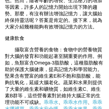
色。然而，隨著年齡的增長、生活壓力的增加
等因素，許多人的記憶力開始出現下降的趨
勢。那麼，有沒有辦法增強記憶力，讓大腦始
終保持靈活呢？答案是肯定的。接下來，就為
大家介紹幾種能夠有效增強記憶力的方法。
健康飲食
攝取富含營養的食物：食物中的營養物質
對大腦的發育和功能起著至關重要的作用。例
如，魚類富含Omega-3脂肪酸，這種脂肪酸有
助於保護大腦健康，提高記憶力和學習能力。
堅果含有豐富的維生素E和不飽和脂肪酸，能
夠抗氧化，延緩大腦老化。蔬菜和水果則提供
了大量的維生素和礦物質，如維生素C、維生
素B群等，這些營養素對於維持大腦正常的生
理功能不可或缺。
乖乖水
、
乖乖水作用
、
乖乖
水哪裡買
、
乖乖水安全嗎
、
乖乖水效果
、
乖乖