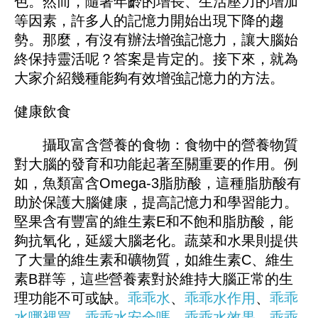
色。然而，隨著年齡的增長、生活壓力的增加
等因素，許多人的記憶力開始出現下降的趨
勢。那麼，有沒有辦法增強記憶力，讓大腦始
終保持靈活呢？答案是肯定的。接下來，就為
大家介紹幾種能夠有效增強記憶力的方法。
健康飲食
攝取富含營養的食物：食物中的營養物質
對大腦的發育和功能起著至關重要的作用。例
如，魚類富含Omega-3脂肪酸，這種脂肪酸有
助於保護大腦健康，提高記憶力和學習能力。
堅果含有豐富的維生素E和不飽和脂肪酸，能
夠抗氧化，延緩大腦老化。蔬菜和水果則提供
了大量的維生素和礦物質，如維生素C、維生
素B群等，這些營養素對於維持大腦正常的生
理功能不可或缺。
乖乖水
、
乖乖水作用
、
乖乖
水哪裡買
、
乖乖水安全嗎
、
乖乖水效果
、
乖乖