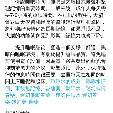
保證睡眠時間：睡眠是大腦自我修復和整
理記憶的重要時期。一般來說，成年人每天需
要7-8小時的睡眠時間。在睡眠過程中，大腦
會對白天學習和經歷的資訊進行整理和鞏固，
將短期記憶轉化為長期記憶。如果睡眠不足，
大腦的功能就會受到影響，記憶力也會下降。
提升睡眠品質：營造一個安靜、舒適、黑
暗的睡眠環境，有助於提升睡眠品質。避免睡
前使用電子設備，因為電子螢幕發出的藍光會
抑制褪黑素的分泌，影響睡眠。此外，保持規
律的作息時間也很重要，盡量每天在相同的時
間上床睡覺和起床。
乖乖水的成分
、
乖乖水評
價
、
事後無記憶
、
昏睡藥
、
聽話水
、
迷幻催情
春藥
、
迷幻催眠春藥
、
迷幻催眠水
迷幻春
藥
迷幻藥
迷藥