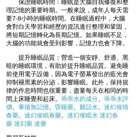
保證睡眠時間：睡眠是大腦自我修復和整
理記憶的重要時期。一般來說，成年人每天需
要7-8小時的睡眠時間。在睡眠過程中，大腦
會對白天學習和經歷的資訊進行整理和鞏固，
將短期記憶轉化為長期記憶。如果睡眠不足，
大腦的功能就會受到影響，記憶力也會下降。
提升睡眠品質：營造一個安靜、舒適、黑
暗的睡眠環境，有助於提升睡眠品質。避免睡
前使用電子設備，因為電子螢幕發出的藍光會
抑制褪黑素的分泌，影響睡眠。此外，保持規
律的作息時間也很重要，盡量每天在相同的時
間上床睡覺和起床。
乖乖水的成分
、
乖乖水評
價
、
事後無記憶
、
昏睡藥
、
聽話水
、
迷幻催情
春藥
、
迷幻催眠春藥
、
迷幻催眠水
迷幻春
藥
迷幻藥
迷藥