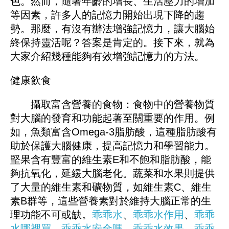
色。然而，隨著年齡的增長、生活壓力的增加
等因素，許多人的記憶力開始出現下降的趨
勢。那麼，有沒有辦法增強記憶力，讓大腦始
終保持靈活呢？答案是肯定的。接下來，就為
大家介紹幾種能夠有效增強記憶力的方法。
健康飲食
攝取富含營養的食物：食物中的營養物質
對大腦的發育和功能起著至關重要的作用。例
如，魚類富含Omega-3脂肪酸，這種脂肪酸有
助於保護大腦健康，提高記憶力和學習能力。
堅果含有豐富的維生素E和不飽和脂肪酸，能
夠抗氧化，延緩大腦老化。蔬菜和水果則提供
了大量的維生素和礦物質，如維生素C、維生
素B群等，這些營養素對於維持大腦正常的生
理功能不可或缺。
乖乖水
、
乖乖水作用
、
乖乖
水哪裡買
、
乖乖水安全嗎
、
乖乖水效果
、
乖乖