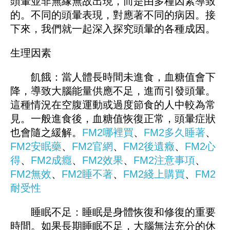
頭暈並非無緣無故出現，而是由多種因素導致
的。不同的頭暈表現，對應著不同的病因。接
下來，我們就一起深入探究頭暈的各種成因。
生理因素
飢餓：當人體長時間未進食，血糖值會下
降，導致大腦能量供應不足，進而引發頭暈。
這種情況在空腹運動或過度節食的人中較為常
見。一般進食後，血糖值恢復正常，頭暈症狀
也會隨之緩解。
FM2哪裡買
、
FM
2多久睡著
、
FM2安眠藥
、
FM2官網
、
FM
2後遺癥
、
FM2心
得
、
FM2成癮
、
FM2效果
、
FM2注意事項
、
FM2無效
、
FM2睡不著
、
FM
2綫上購買
、
FM2
耐受性
睡眠不足：睡眠是身體恢復和修復的重要
時間。如果長期睡眠不足，大腦無法充分的休