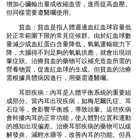
增加心臟輸出量或收縮血管，進而提高血壓。
但同樣需要遵醫囑使用。
貧血：貧血是指人體​​週邊血紅血球容量低
於正常範圍下限的常見症候群。由於紅血球數
量減少或血紅蛋白含量降低，氧氣運輸能力下
降，大腦得不到足夠的氧氣供應，就會出現頭
暈症狀。治療貧血的藥物可以補充造血所需的
營養物質，促進紅血球的生成。但貧血的治療
需根據具體病因進行，用藥需遵醫囑。
耳部疾病：內耳是人體平衡系統的重要組
成部分。當內耳出現疾病，如梅尼爾氏症、耳
石症等，會影響平衡感，導致頭暈。這些疾病
會幹擾內耳的正常功能，使人體對位置和運動
的感知出現偏差。治療耳部疾病的藥物可以緩
解發炎、減輕水腫等，改善內耳的功能。但具