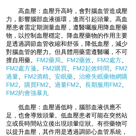
高血壓：血壓升高時，會對腦血管造成壓
力，影響腦部血液循環，進而引起頭暈。高血
壓患者需定期測量血壓，遵醫囑服用降血壓藥
物，以控制血壓穩定。降血壓藥物的作用主要
是透過調節血管收縮和舒張，降低血壓，減少
對腦血管的壓力。但具體用藥需遵醫囑，不可
擅自用藥。
FM2藥局
、
FM2藥效
、
FM2處方
、
FM2處方箋
、
FM2購買
、
FM2起效時間
、
FM2
過量
、
FM2酒精
、
安眠藥
、
治療失眠藥物
網購
FM2
、
購買FM2
、
過量FM2
、
長期服用FM2
、
FM
2
約會強暴丸
低血壓：血壓過低時，腦部血液供應不
足，也會導致頭暈。低血壓患者可能在突然站
立或長時間站立後出現頭暈症狀。有些藥物可
以提升血壓，其作用是透過調節心血管系統，