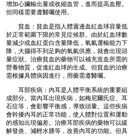
增加心臟輸出量或收縮血管，進而提高血壓。
但同樣需要遵醫囑使用。
貧血：貧血是指人體​​週邊血紅血球容量低
於正常範圍下限的常見症候群。由於紅血球數
量減少或血紅蛋白含量降低，氧氣運輸能力下
降，大腦得不到足夠的氧氣供應，就會出現頭
暈症狀。治療貧血的藥物可以補充造血所需的
營養物質，促進紅血球的生成。但貧血的治療
需根據具體病因進行，用藥需遵醫囑。
耳部疾病：內耳是人體平衡系統的重要組
成部分。當內耳出現疾病，如梅尼爾氏症、耳
石症等，會影響平衡感，導致頭暈。這些疾病
會幹擾內耳的正常功能，使人體對位置和運動
的感知出現偏差。治療耳部疾病的藥物可以緩
解發炎、減輕水腫等，改善內耳的功能。但具