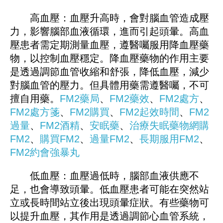
高血壓：血壓升高時，會對腦血管造成壓
力，影響腦部血液循環，進而引起頭暈。高血
壓患者需定期測量血壓，遵醫囑服用降血壓藥
物，以控制血壓穩定。降血壓藥物的作用主要
是透過調節血管收縮和舒張，降低血壓，減少
對腦血管的壓力。但具體用藥需遵醫囑，不可
擅自用藥。
FM2藥局
、
FM2藥效
、
FM2處方
、
FM2處方箋
、
FM2購買
、
FM2起效時間
、
FM2
過量
、
FM2酒精
、
安眠藥
、
治療失眠藥物
網購
FM2
、
購買FM2
、
過量FM2
、
長期服用FM2
、
FM
2
約會強暴丸
低血壓：血壓過低時，腦部血液供應不
足，也會導致頭暈。低血壓患者可能在突然站
立或長時間站立後出現頭暈症狀。有些藥物可
以提升血壓，其作用是透過調節心血管系統，