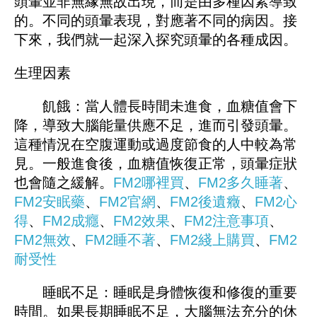
頭暈並非無緣無故出現，而是由多種因素導致
的。不同的頭暈表現，對應著不同的病因。接
下來，我們就一起深入探究頭暈的各種成因。
生理因素
飢餓：當人體長時間未進食，血糖值會下
降，導致大腦能量供應不足，進而引發頭暈。
這種情況在空腹運動或過度節食的人中較為常
見。一般進食後，血糖值恢復正常，頭暈症狀
也會隨之緩解。
FM2哪裡買
、
FM
2多久睡著
、
FM2安眠藥
、
FM2官網
、
FM
2後遺癥
、
FM2心
得
、
FM2成癮
、
FM2效果
、
FM2注意事項
、
FM2無效
、
FM2睡不著
、
FM
2綫上購買
、
FM2
耐受性
睡眠不足：睡眠是身體恢復和修復的重要
時間。如果長期睡眠不足，大腦無法充分的休