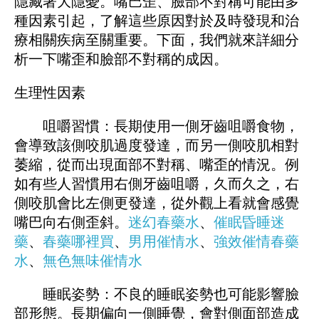
隱藏著大隱憂。嘴巴歪、臉部不對稱可能由多
種因素引起，了解這些原因對於及時發現和治
療相關疾病至關重要。下面，我們就來詳細分
析一下嘴歪和臉部不對稱的成因。
生理性因素
咀嚼習慣：長期使用一側牙齒咀嚼食物，
會導致該側咬肌過度發達，而另一側咬肌相對
萎縮，從而出現面部不對稱、嘴歪的情況。例
如有些人習慣用右側牙齒咀嚼，久而久之，右
側咬肌會比左側更發達，從外觀上看就會感覺
嘴巴向右側歪斜。
迷幻春藥水
、
催眠昏睡迷
藥
、
春藥哪裡買
、
男用催情水
、
強效催情春藥
水
、
無色無味催情水
睡眠姿勢：不良的睡眠姿勢也可能影響臉
部形態。長期偏向一側睡覺，會對側面部造成