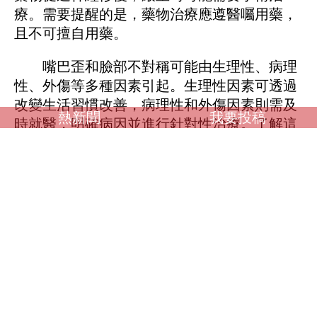
療。需要提醒的是，藥物治療應遵醫囑用藥，
且不可擅自用藥。
嘴巴歪和臉部不對稱可能由生理性、病理
性、外傷等多種因素引起。生理性因素可透過
改變生活習慣改善，病理性和外傷因素則需及
熱新聞
我要投稿
時就醫，明確病因並進行針對性治療。了解這
些原因有助於我們更好地預防和應對嘴歪、臉
部不對稱的問題。
調查：你喜歡什麼類型？
OL誘惑
學生制服
人妻NTR
素人女大生
歐美系列