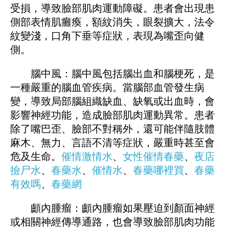
受損，導致臉部肌肉運動障礙。患者會出現患
側部表情肌癱瘓，額紋消失，眼裂擴大，法令
紋變淺，口角下垂等症狀，表現為嘴歪向健
側。
腦中風：腦中風包括腦出血和腦梗死，是
一種嚴重的腦血管疾病。當腦部血管發生病
變，導致局部腦組織缺血、缺氧或出血時，會
影響神經功能，造成臉部肌肉運動異常。患者
除了嘴巴歪、臉部不對稱外，還可能伴隨肢體
麻木、無力、言語不清等症狀，嚴重時甚至會
危及生命。
催情激情水
、
女性催情春藥
、
夜店
撿尸水
、
春藥水
、
催情水
、
春藥哪裡買
、
春藥
有效嗎
、
春藥網
顱內腫瘤：顱內腫瘤如果壓迫到顏面神經
或相關神經傳導通路，也會導致臉部肌肉功能