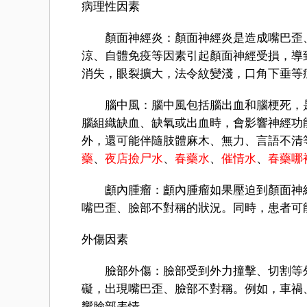
病理性因素
顏面神經炎：顏面神經炎是造成嘴巴歪、
涼、自體免疫等因素引起顏面神經受損，導
消失，眼裂擴大，法令紋變淺，口角下垂等
腦中風：腦中風包括腦出血和腦梗死，是
腦組織缺血、缺氧或出血時，會影響神經功
外，還可能伴隨肢體麻木、無力、言語不清
藥
、
夜店撿尸水
、
春藥水
、
催情水
、
春藥哪
顱內腫瘤：顱內腫瘤如果壓迫到顏面神經
嘴巴歪、臉部不對稱的狀況。同時，患者可
外傷因素
臉部外傷：臉部受到外力撞擊、切割等外
礙，出現嘴巴歪、臉部不對稱。例如，車禍
響臉部表情。