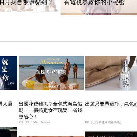
個月我會被誰黏到？
看電視暴露你的小秘密
男人還
出國花費難抓？全包式海島假
出遊只要帶這瓶，氣色
期，一價搞定食宿玩樂，省錢
更省心！
PR（Club Med Taiwan）
PR（三得利健康網路商店）