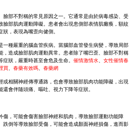
臉部不對稱的常見原因之一。它通常是由於病毒感染、受
致臉部肌肉運動障礙。患者會出現患側部表情肌癱瘓，額紋
症狀，表現為嘴歪向健側。
一種嚴重的腦血管疾病。當腦部血管發生病變，導致局部
能，造成臉部肌肉運動異常。患者除了嘴巴歪、臉部不對稱
等症狀，嚴重時甚至會危及生命。
催情激情水
、
女性催情春
裡買
、
春藥有效嗎
、
春藥網
或相關神經傳導通路，也會導致臉部肌肉功能障礙，出現
能還會伴隨頭痛、嘔吐、視力下降等症狀。
傷，可能會傷害臉部神經和肌肉，導致臉部運動功能障
、跌倒等導致臉部受傷，可能會造成顏面神經損傷，進而影