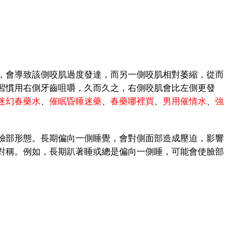
會導致該側咬肌過度發達，而另一側咬肌相對萎縮，從而
習慣用右側牙齒咀嚼，久而久之，右側咬肌會比左側更發
迷幻春藥水
、
催眠昏睡迷藥
、
春藥哪裡買
、
男用催情水
、
強
部形態。長期偏向一側睡覺，會對側面部造成壓迫，影響
對稱。例如，長期趴著睡或總是偏向一側睡，可能會使臉部