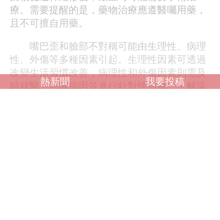
療。需要提醒的是，藥物治療應遵醫囑用藥，
且不可擅自用藥。
嘴巴歪和臉部不對稱可能由生理性、病理
性、外傷等多種因素引起。生理性因素可透過
改變生活習慣改善，病理性和外傷因素則需及
熱新聞
我要投稿
時就醫，明確病因並進行針對性治療。了解這
些原因有助於我們更好地預防和應對嘴歪、臉
部不對稱的問題。
調查：你喜歡什麼類型？
OL誘惑
學生制服
人妻NTR
素人女大生
歐美系列