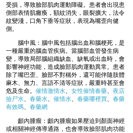
受損，導致臉部肌肉運動障礙。患者會出現患
側部表情肌癱瘓，額紋消失，眼裂擴大，法令
紋變淺，口角下垂等症狀，表現為嘴歪向健
側。
腦中風：腦中風包括腦出血和腦梗死，是
一種嚴重的腦血管疾病。當腦部血管發生病
變，導致局部腦組織缺血、缺氧或出血時，會
影響神經功能，造成臉部肌肉運動異常。患者
除了嘴巴歪、臉部不對稱外，還可能伴隨肢體
麻木、無力、言語不清等症狀，嚴重時甚至會
危及生命。
催情激情水
、
女性催情春藥
、
夜店
撿尸水
、
春藥水
、
催情水
、
春藥哪裡買
、
春藥
有效嗎
、
春藥網
顱內腫瘤：顱內腫瘤如果壓迫到顏面神經
或相關神經傳導通路，也會導致臉部肌肉功能