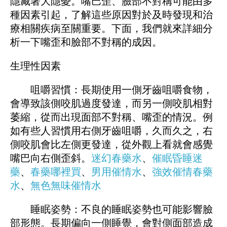
隱藏著大隱憂。嘴巴歪、臉部不對稱可能由多
種因素引起，了解這些原因對於及時發現和治
療相關疾病至關重要。下面，我們就來詳細分
析一下嘴歪和臉部不對稱的成因。
生理性因素
咀嚼習慣：長期使用一側牙齒咀嚼食物，
會導致該側咬肌過度發達，而另一側咬肌相對
萎縮，從而出現面部不對稱、嘴歪的情況。例
如有些人習慣用右側牙齒咀嚼，久而久之，右
側咬肌會比左側更發達，從外觀上看就會感覺
嘴巴向右側歪斜。
迷幻春藥水
、
催眠昏睡迷
藥
、
春藥哪裡買
、
男用催情水
、
強效催情春藥
水
、
無色無味催情水
睡眠姿勢：不良的睡眠姿勢也可能影響臉
部形態。長期偏向一側睡覺，會對側面部造成