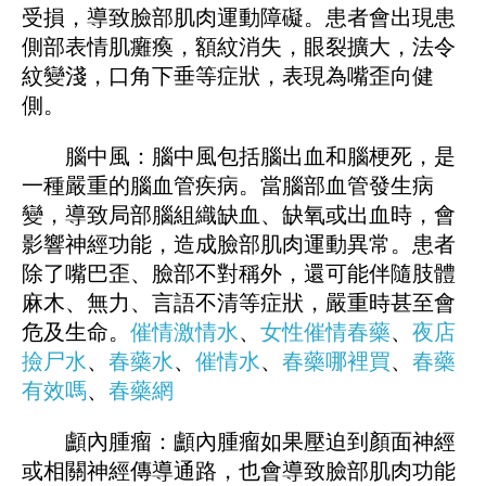
受損，導致臉部肌肉運動障礙。患者會出現患
側部表情肌癱瘓，額紋消失，眼裂擴大，法令
紋變淺，口角下垂等症狀，表現為嘴歪向健
側。
腦中風：腦中風包括腦出血和腦梗死，是
一種嚴重的腦血管疾病。當腦部血管發生病
變，導致局部腦組織缺血、缺氧或出血時，會
影響神經功能，造成臉部肌肉運動異常。患者
除了嘴巴歪、臉部不對稱外，還可能伴隨肢體
麻木、無力、言語不清等症狀，嚴重時甚至會
危及生命。
催情激情水
、
女性催情春藥
、
夜店
撿尸水
、
春藥水
、
催情水
、
春藥哪裡買
、
春藥
有效嗎
、
春藥網
顱內腫瘤：顱內腫瘤如果壓迫到顏面神經
或相關神經傳導通路，也會導致臉部肌肉功能