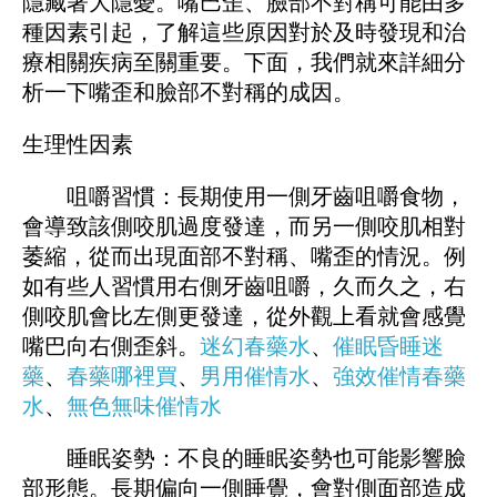
隱藏著大隱憂。嘴巴歪、臉部不對稱可能由多
種因素引起，了解這些原因對於及時發現和治
療相關疾病至關重要。下面，我們就來詳細分
析一下嘴歪和臉部不對稱的成因。
生理性因素
咀嚼習慣：長期使用一側牙齒咀嚼食物，
會導致該側咬肌過度發達，而另一側咬肌相對
萎縮，從而出現面部不對稱、嘴歪的情況。例
如有些人習慣用右側牙齒咀嚼，久而久之，右
側咬肌會比左側更發達，從外觀上看就會感覺
嘴巴向右側歪斜。
迷幻春藥水
、
催眠昏睡迷
藥
、
春藥哪裡買
、
男用催情水
、
強效催情春藥
水
、
無色無味催情水
睡眠姿勢：不良的睡眠姿勢也可能影響臉
部形態。長期偏向一側睡覺，會對側面部造成