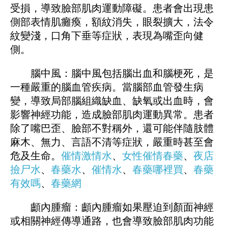
受損，導致臉部肌肉運動障礙。患者會出現患
側部表情肌癱瘓，額紋消失，眼裂擴大，法令
紋變淺，口角下垂等症狀，表現為嘴歪向健
側。
腦中風：腦中風包括腦出血和腦梗死，是
一種嚴重的腦血管疾病。當腦部血管發生病
變，導致局部腦組織缺血、缺氧或出血時，會
影響神經功能，造成臉部肌肉運動異常。患者
除了嘴巴歪、臉部不對稱外，還可能伴隨肢體
麻木、無力、言語不清等症狀，嚴重時甚至會
危及生命。
催情激情水
、
女性催情春藥
、
夜店
撿尸水
、
春藥水
、
催情水
、
春藥哪裡買
、
春藥
有效嗎
、
春藥網
顱內腫瘤：顱內腫瘤如果壓迫到顏面神經
或相關神經傳導通路，也會導致臉部肌肉功能