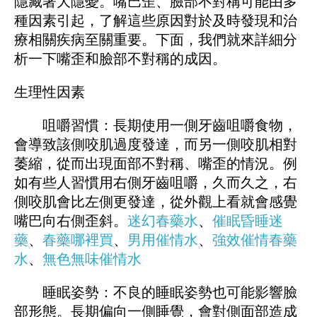
隱藏著大隱憂。嘴巴歪、臉部不對稱可能由多
種因素引起，了解這些原因對於及時發現和治
療相關疾病至關重要。下面，我們就來詳細分
析一下嘴歪和臉部不對稱的成因。
生理性因素
咀嚼習慣：長期使用一側牙齒咀嚼食物，
會導致該側咬肌過度發達，而另一側咬肌相對
萎縮，從而出現面部不對稱、嘴歪的情況。例
如有些人習慣用右側牙齒咀嚼，久而久之，右
側咬肌會比左側更發達，從外觀上看就會感覺
嘴巴向右側歪斜。
迷幻春藥水
、
催眠昏睡迷
藥
、
春藥哪裡買
、
男用催情水
、
強效催情春藥
水
、
無色無味催情水
睡眠姿勢：不良的睡眠姿勢也可能影響臉
部形態。長期偏向一側睡覺，會對側面部造成