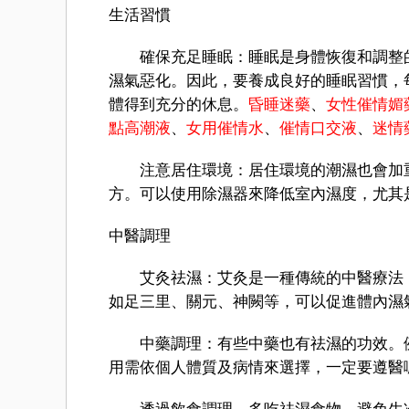
生活習慣
確保充足睡眠：睡眠是身體恢復和調整的
濕氣惡化。因此，要養成良好的睡眠習慣，每
體得到充分的休息。
昏睡迷藥
、
女性催情媚
點高潮液
、
女用催情水
、
催情口交液
、
迷情
注意居住環境：居住環境的潮濕也會加重
方。可以使用除濕器來降低室內濕度，尤其
中醫調理
艾灸祛濕：艾灸是一種傳統的中醫療法，
如足三里、關元、神闕等，可以促進體內濕
中藥調理：有些中藥也有祛濕的功效。例
用需依個人體質及病情來選擇，一定要遵醫