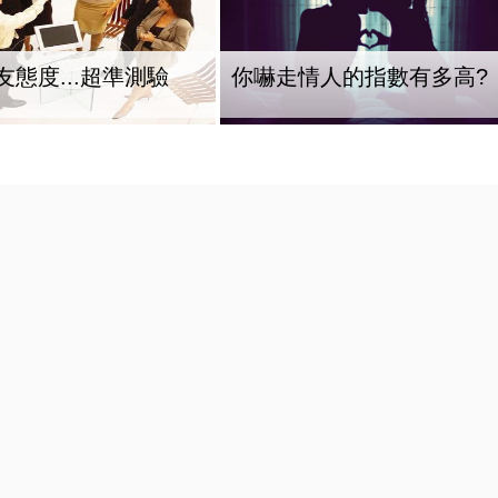
友態度...超準測驗
你嚇走情人的指數有多高?
攀升
拒絕無效醫美！皮膚專科醫師
1/2機率淪陷！你是好
大推：矽谷電波 X 讓肌膚由內
是渣男？關鍵在這
而外更強韌