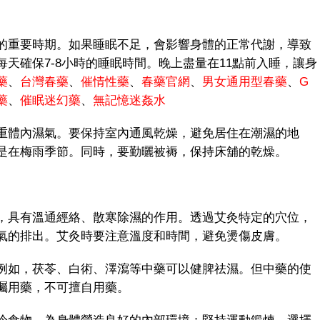
重要時期。如果睡眠不足，會影響身體的正常代謝，導致
天確保7-8小時的睡眠時間。晚上盡量在11點前入睡，讓身
藥
、
台灣春藥
、
催情性藥
、
春藥官網
、
男女通用型春藥
、
G
藥
、
催眠迷幻藥
、
無記憶迷姦水
體內濕氣。要保持室內通風乾燥，避免居住在潮濕的地
是在梅雨季節。同時，要勤曬被褥，保持床舖的乾燥。
具有溫通經絡、散寒除濕的作用。透過艾灸特定的穴位，
氣的排出。艾灸時要注意溫度和時間，避免燙傷皮膚。
如，茯苓、白術、澤瀉等中藥可以健脾祛濕。但中藥的使
囑用藥，不可擅自用藥。