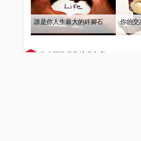
誰是你人生最大的絆腳石
你的交
您也可能喜歡這些文章
驚！每2男就有1人中標？不可
報復性熬夜 癌細胞數
能吧？