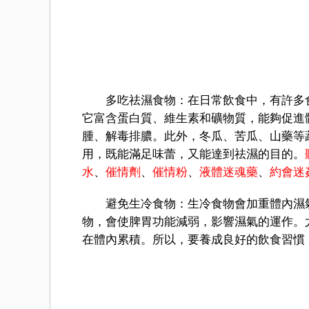
多吃祛濕食物：在日常飲食中，有許多食
它富含蛋白質、維生素和礦物質，能夠促進
腫、解毒排膿。此外，冬瓜、苦瓜、山藥等
用，既能滿足味蕾，又能達到祛濕的目的。
水
、
催情劑
、
催情粉
、
液體迷魂藥
、
約會迷
避免生冷食物：生冷食物會加重體內濕氣
物，會使脾胃功能減弱，影響濕氣的運作。
在體內累積。所以，要養成良好的飲食習慣