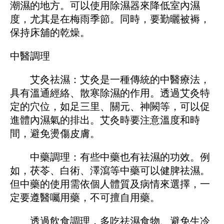
潮濕的地方。可以使用除濕器來降低室內濕
度，尤其是在梅雨季節。同時，要勤曬被褥，
保持床舖的乾燥。
中醫調理
艾灸祛濕：艾灸是一種傳統的中醫療法，
具有溫通經絡、散寒除濕的作用。透過艾灸特
定的穴位，如足三里、關元、神闕等，可以促
進體內濕氣的排出。艾灸時要注意溫度和時
間，避免燙傷皮膚。
中藥調理：有些中藥也有祛濕的功效。例
如，茯苓、白術、澤瀉等中藥可以健脾祛濕。
但中藥的使用需依個人體質及病情來選擇，一
定要遵醫囑用藥，不可擅自用藥。
透過飲食調理，多吃祛濕食物、避免生冷