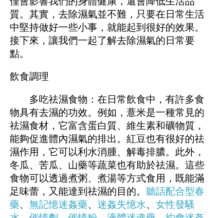
僅會影響我們的身體健康，還會降低生活品
質。其實，去除濕氣並不難，只要在日常生活
中堅持做好一些小事，就能起到很好的效果。
接下來，讓我們一起了解去除濕氣的日常要
點。
飲食調理
多吃祛濕食物：在日常飲食中，有許多食
物具有去濕的功效。例如，薏米是一種常見的
祛濕食材，它富含蛋白質、維生素和礦物質，
能夠促進體內濕氣的排出。紅豆也有很好的祛
濕作用，它可以利水消腫、解毒排膿。此外，
冬瓜、苦瓜、山藥等蔬菜也有助於祛濕。這些
食物可以透過煮粥、煮湯等方式食用，既能滿
足味蕾，又能達到祛濕的目的。
聽話配合型春
藥
、
無記憶迷姦藥
、
迷姦失憶水
、
女性發騷
水
、
催情劑
、
催情粉
、
液體迷魂藥
、
約會迷姦