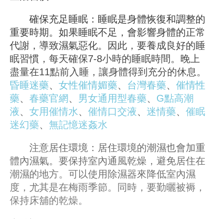
確保充足睡眠：睡眠是身體恢復和調整的
重要時期。如果睡眠不足，會影響身體的正常
代謝，導致濕氣惡化。因此，要養成良好的睡
眠習慣，每天確保7-8小時的睡眠時間。晚上
盡量在11點前入睡，讓身體得到充分的休息。
昏睡迷藥
、
女性催情媚藥
、
台灣春藥
、
催情性
藥
、
春藥官網
、
男女通用型春藥
、
G點高潮
液
、
女用催情水
、
催情口交液
、
迷情藥
、
催眠
迷幻藥
、
無記憶迷姦水
注意居住環境：居住環境的潮濕也會加重
體內濕氣。要保持室內通風乾燥，避免居住在
潮濕的地方。可以使用除濕器來降低室內濕
度，尤其是在梅雨季節。同時，要勤曬被褥，
保持床舖的乾燥。