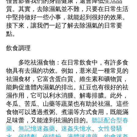
僅會影響我們的身體健康，還會降低生活品
質。其實，去除濕氣並不難，只要在日常生活
中堅持做好一些小事，就能起到很好的效果。
接下來，讓我們一起了解去除濕氣的日常要
點。
飲食調理
多吃祛濕食物：在日常飲食中，有許多食
物具有去濕的功效。例如，薏米是一種常見的
祛濕食材，它富含蛋白質、維生素和礦物質，
能夠促進體內濕氣的排出。紅豆也有很好的祛
濕作用，它可以利水消腫、解毒排膿。此外，
冬瓜、苦瓜、山藥等蔬菜也有助於祛濕。這些
食物可以透過煮粥、煮湯等方式食用，既能滿
足味蕾，又能達到祛濕的目的。
聽話配合型春
藥
、
無記憶迷姦藥
、
迷姦失憶水
、
女性發騷
水
、
催情劑
、
催情粉
、
液體迷魂藥
、
約會迷姦