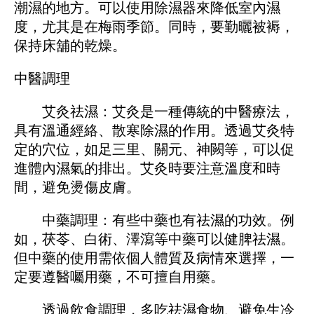
潮濕的地方。可以使用除濕器來降低室內濕
度，尤其是在梅雨季節。同時，要勤曬被褥，
保持床舖的乾燥。
中醫調理
艾灸祛濕：艾灸是一種傳統的中醫療法，
具有溫通經絡、散寒除濕的作用。透過艾灸特
定的穴位，如足三里、關元、神闕等，可以促
進體內濕氣的排出。艾灸時要注意溫度和時
間，避免燙傷皮膚。
中藥調理：有些中藥也有祛濕的功效。例
如，茯苓、白術、澤瀉等中藥可以健脾祛濕。
但中藥的使用需依個人體質及病情來選擇，一
定要遵醫囑用藥，不可擅自用藥。
透過飲食調理，多吃祛濕食物、避免生冷