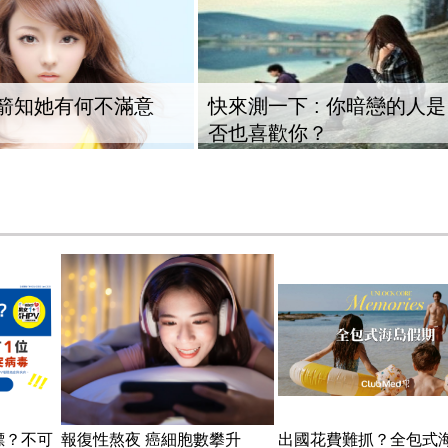
箭知她有何不滿意
快來測一下 : 你暗戀的人是
否也喜歡你？
標？不可
報復性熬夜 癌細胞數攀升
出國花費難抓？全包式