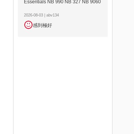
Essentials NB 990 NB 327 NB 9060
2026-08-03 | abv134
感到極好