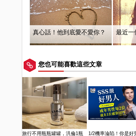
真心話！他到底愛不愛你？
最近一
您也可能喜歡這些文章
旅行不用瓶瓶罐罐，汎倫1瓶
1/2機率淪陷！你是好