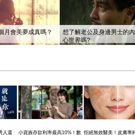
個月會美夢成真嗎？
想了解老公及身邊男士的內
心世界嗎?
男人還
小資族存款利率最高10%！數
拒絕無效醫美！皮膚專