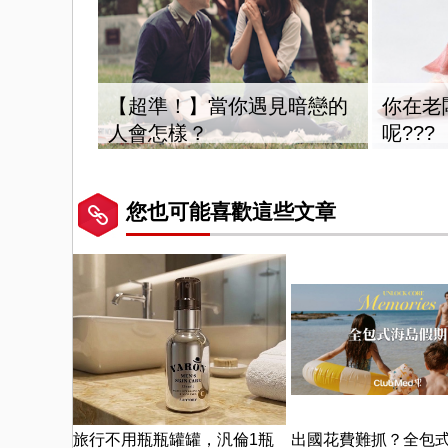
【超準！】當你遇見暗戀的
你在老
人會怎樣？
呢???
您也可能喜歡這些文章
旅行不用瓶瓶罐罐，汎倫1瓶
出國花費難抓？全包