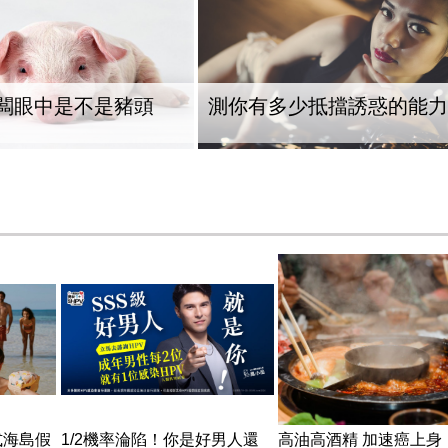
闆眼中是不是豬頭
測你有多少抵擋誘惑的能力
式海島假
1/2機率淪陷！你是好男人還
高油高酒精 加速癌上身