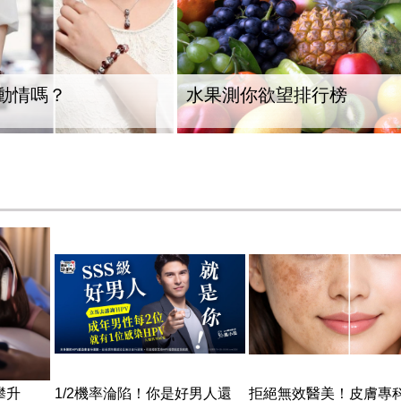
動情嗎？
水果測你欲望排行榜
攀升
1/2機率淪陷！你是好男人還
拒絕無效醫美！皮膚專