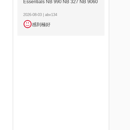
Essentials NB 990 NB 327 NB 9060
2026-08-03 | abv134
感到極好