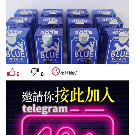
感到極好
0
0