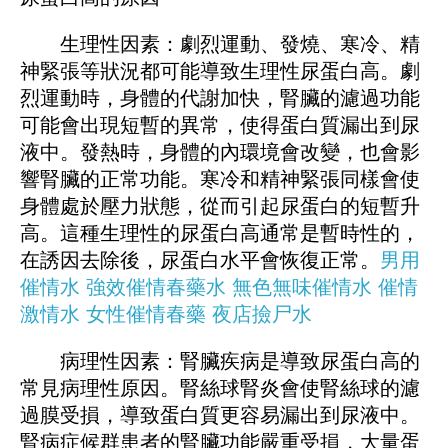
生理性因素：劇烈運動、發燒、寒冷、精
神緊張等狀況都可能導致生理性尿蛋白高。劇
烈運動時，身體的代謝加快，腎臟的濾過功能
可能會出現短暫的異常，使得蛋白質漏出到尿
液中。發熱時，身體的內環境會改變，也會影
響腎臟的正常功能。寒冷和精神緊張同樣會使
身體處於壓力狀態，從而引起尿蛋白的短暫升
高。這種生理性的尿蛋白高通常是暫時性的，
在誘因去除後，尿蛋白水平會恢復正常。
男用
催情水
強效催情春藥水
無色無味催情水
催情
激情水
女性催情春藥
夜店撿尸水
病理性因素：腎臟疾病是導致尿蛋白高的
常見病理性原因。腎絲球腎炎會使腎絲球的濾
過膜受損，導致蛋白質更容易漏出到尿液中。
腎病症候群患者的腎臟功能嚴重受損，大量蛋