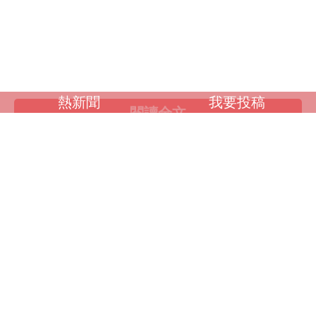
素人女大生
歐美系列
自拍外流
不好說
熱新聞
我要投稿
閱讀全文